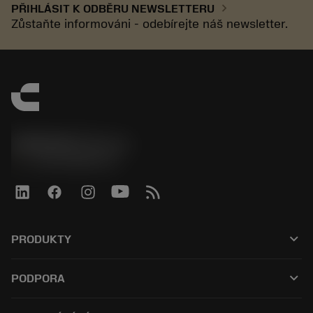
chevron_right
PŘIHLÁSIT K ODBĚRU NEWSLETTERU
Zůstaňte informováni - odebírejte náš newsletter.
SANDVIK CZ s.r.o.
phone
+420228880910
keyboard_arrow_down
PRODUKTY
Alle værktøjer
keyboard_arrow_down
PODPORA
Al software
Kundeservice
Genbrug