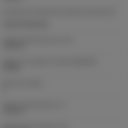
Kód způsobu montáže břitové destičky (metrický)
(IFS)
Cylindrical fixing hole
Průměr upevňovacího otvoru
(D1)
7,925 mm
Velikost a tvar destičky
(CUTINT_SIZESHAPE)
CN1906
Počet břitů
(CEDC)
2
Průměr vepsané kružnice
(IC)
19,05 mm
Kód tvaru břitové destičky
(SC)