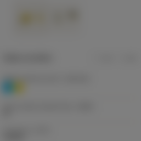
Údaje o produktu
mm
inch
Třídění materiálu úroveň 1
(TMC1ISO)
P
M
Určení výrobců utvářečů třísek
(CBMD)
HR
Typ operace
(CTPT)
roughing