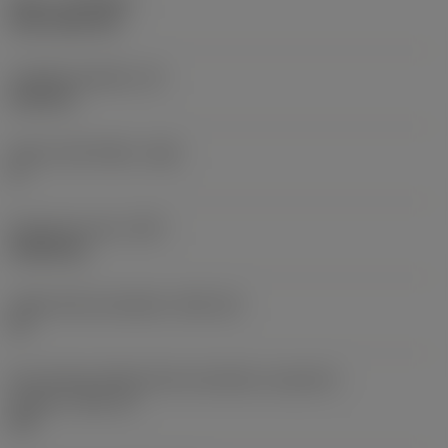
Nátěr
(COATING)
CVD TiCN+TiN
Tloušťka destičky
(S)
6,35 mm
Hlavní úhel hřbetu
(AN)
0 °
Hmotnost prvku
(WT)
0,0262 kg
Lůžko břitové destičky
(SSC_M)
19
Kód velikosti lůžka břitové destičky, imperiální
hodnoty
(SSC_N)
3/4