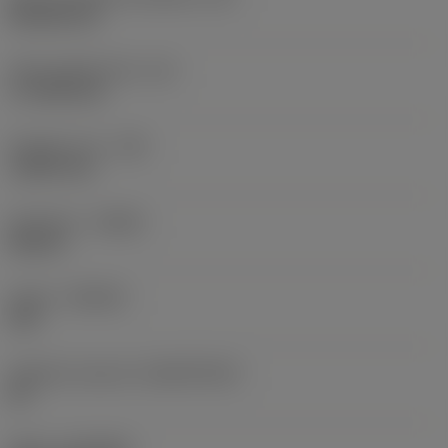
Rhombic 80
Účinná délka břitu
(LE)
17,7439 mm
Poloměr rohu
(RE)
1,5875 mm
Orientace
(HAND)
Neutral
Grade
(GRADE)
235
Základní materiál
(SUBSTRATE)
HC