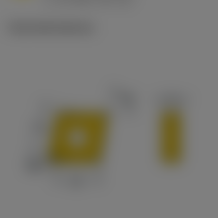
v
65 m/min (90 - 50)
c
Technické ilustrace