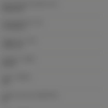
Kód tvaru břitové destičky
(SC)
Rhombic 80
Účinná délka břitu
(LE)
17,7439 mm
Poloměr rohu
(RE)
1,5875 mm
Orientace
(HAND)
Neutral
Grade
(GRADE)
235
Základní materiál
(SUBSTRATE)
HC