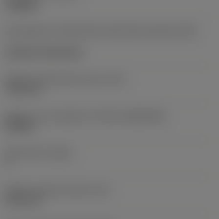
roughing
Kód způsobu montáže břitové destičky (metrický)
(IFS)
Cylindrical fixing hole
Průměr upevňovacího otvoru
(D1)
7,925 mm
Velikost a tvar destičky
(CUTINT_SIZESHAPE)
CN1906
Počet břitů
(CEDC)
2
Průměr vepsané kružnice
(IC)
19,05 mm