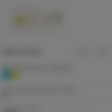
Údaje o produktu
mm
inch
Třídění materiálu úroveň 1
(TMC1ISO)
P
M
Určení výrobců utvářečů třísek
(CBMD)
HR
Typ operace
(CTPT)