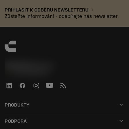
chevron_right
PŘIHLÁSIT K ODBĚRU NEWSLETTERU
Zůstaňte informováni - odebírejte náš newsletter.
SANDVIK CZ s.r.o.
phone
+420228880910
keyboard_arrow_down
PRODUKTY
Alle værktøjer
keyboard_arrow_down
PODPORA
Al software