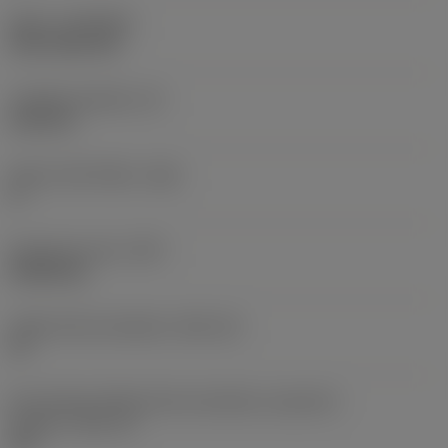
Nátěr
(COATING)
CVD TiCN+TiN
Tloušťka destičky
(S)
6,35 mm
Hlavní úhel hřbetu
(AN)
0 °
Hmotnost prvku
(WT)
0,0262 kg
Lůžko břitové destičky
(SSC_M)
19
Kód velikosti lůžka břitové destičky, imperiální
hodnoty
(SSC_N)
3/4