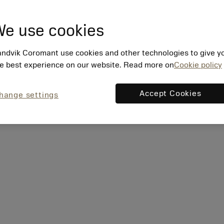
e use cookies
ndvik Coromant use cookies and other technologies to give y
e best experience on our website. Read more on
Cookie policy
Accept Cookies
hange settings