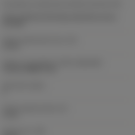
Kód způsobu montáže břitové destičky (metrický)
(IFS)
Partly cylindrical, 40-60 deg countersink on one or
two sides
Průměr upevňovacího otvoru
(D1)
3,5 mm
Velikost a tvar destičky
(CUTINT_SIZESHAPE)
CoroTurn PRIME PI-G11
Počet břitů
(CEDC)
8
Průměr vepsané kružnice
(IC)
11 mm
Poloměr rohu
(RE)