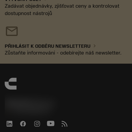
Zadávat objednávky, zjišťovat ceny a kontrolovat
dostupnost nástrojů
mail
chevron_right
PŘIHLÁSIT K ODBĚRU NEWSLETTERU
Zůstaňte informováni - odebírejte náš newsletter.
SANDVIK CZ s.r.o.
phone
+420228880910