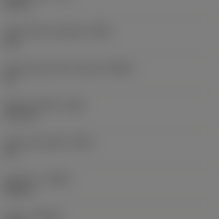
0,8 mm
Hladící břitová destička
(WEP)
Ano
Úhel hlavního břitu nástroje
(KRINS)
35 °
Šířka čela hřbetu
(BN)
0,27 mm
Úhel čela destičky
(GAN)
20 °
Orientace
(HAND)
Neutral
Grade
(GRADE)