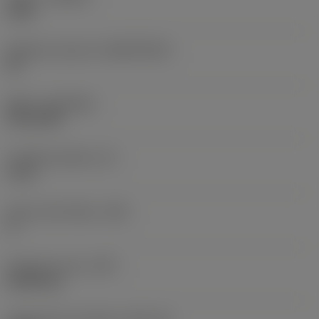
1205
Základní materiál
(SUBSTRATE)
HC
Nátěr
(COATING)
PVD AlTiN
Tloušťka destičky
(S)
4 mm
Hlavní úhel hřbetu
(AN)
0 °
Hmotnost prvku
(WT)
0,0055 kg