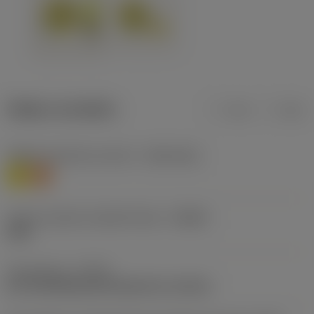
Údaje o produktu
mm
inch
Třídění materiálu úroveň 1
(TMC1ISO)
M
S
Určení výrobců utvářečů třísek
(CBMD)
L5W
Typ operace
(CTPT)
pre-machining with demand on surface