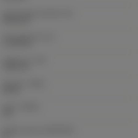
Kód tvaru břitové destičky
(SC)
Rhombic 80
Účinná délka břitu
(LE)
17,7439 mm
Poloměr rohu
(RE)
1,5875 mm
Orientace
(HAND)
Neutral
Grade
(GRADE)
235
Základní materiál
(SUBSTRATE)
HC