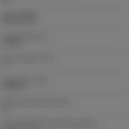
Nátěr
(COATING)
CVD TiCN+TiN
Tloušťka destičky
(S)
6,35 mm
Hlavní úhel hřbetu
(AN)
0 °
Hmotnost prvku
(WT)
0,0262 kg
Lůžko břitové destičky
(SSC_M)
19
Kód velikosti lůžka břitové destičky, imperiální