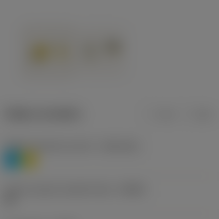
Údaje o produktu
mm
inch
Třídění materiálu úroveň 1
(TMC1ISO)
P
M
Určení výrobců utvářečů třísek
(CBMD)
HR