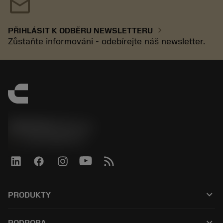
mail
chevron_right
PŘIHLÁSIT K ODBĚRU NEWSLETTERU
Zůstaňte informováni - odebírejte náš newsletter.
SANDVIK CZ s.r.o.
phone
+420228880910
keyboard_arrow_down
PRODUKTY
Alle værktøjer
keyboard_arrow_down
PODPORA