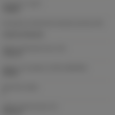
Typ operace
(CTPT)
roughing
Kód způsobu montáže břitové destičky (metrický)
(IFS)
Cylindrical fixing hole
Průměr upevňovacího otvoru
(D1)
7,925 mm
Velikost a tvar destičky
(CUTINT_SIZESHAPE)
CN1906
Počet břitů
(CEDC)
2
Průměr vepsané kružnice
(IC)
19,05 mm