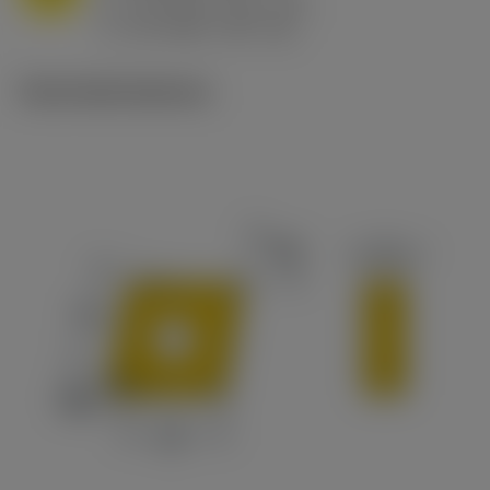
h
0.8 mm/r (0.5 - 1.1)
ex
v
65 m/min (90 - 50)
c
Technické ilustrace