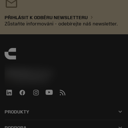
mail
chevron_right
PŘIHLÁSIT K ODBĚRU NEWSLETTERU
Zůstaňte informováni - odebírejte náš newsletter.
SANDVIK CZ s.r.o.
phone
+420228880910
keyboard_arrow_down
PRODUKTY
Alle værktøjer
keyboard_arrow_down
PODPORA