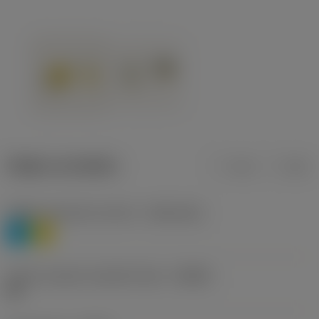
Údaje o produktu
mm
inch
Třídění materiálu úroveň 1
(TMC1ISO)
P
M
Určení výrobců utvářečů třísek
(CBMD)
HR