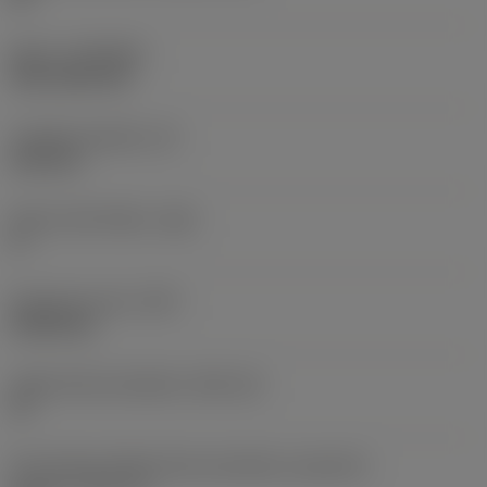
Nátěr
(COATING)
CVD TiCN+TiN
Tloušťka destičky
(S)
6,35 mm
Hlavní úhel hřbetu
(AN)
0 °
Hmotnost prvku
(WT)
0,0262 kg
Lůžko břitové destičky
(SSC_M)
19
Kód velikosti lůžka břitové destičky, imperiální