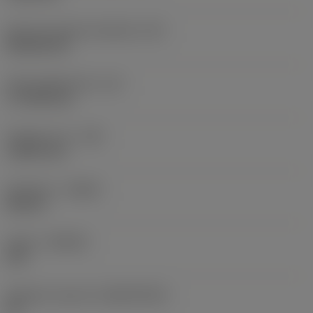
Kód tvaru břitové destičky
(SC)
Rhombic 80
Účinná délka břitu
(LE)
17,7439 mm
Poloměr rohu
(RE)
1,5875 mm
Orientace
(HAND)
Neutral
Grade
(GRADE)
235
Základní materiál
(SUBSTRATE)
HC