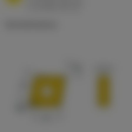
h
0.8 mm/r (0.5 - 1.1)
ex
v
65 m/min (90 - 50)
c
Technické ilustrace