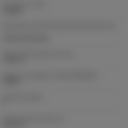
Typ operace
(CTPT)
roughing
Kód způsobu montáže břitové destičky (metrický)
(IFS)
Cylindrical fixing hole
Průměr upevňovacího otvoru
(D1)
7,925 mm
Velikost a tvar destičky
(CUTINT_SIZESHAPE)
CN1906
Počet břitů
(CEDC)
2
Průměr vepsané kružnice
(IC)
19,05 mm