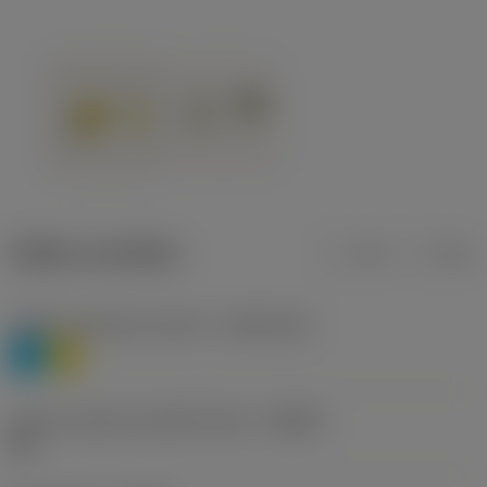
Údaje o produktu
mm
inch
Třídění materiálu úroveň 1
(TMC1ISO)
P
M
Určení výrobců utvářečů třísek
(CBMD)
HR