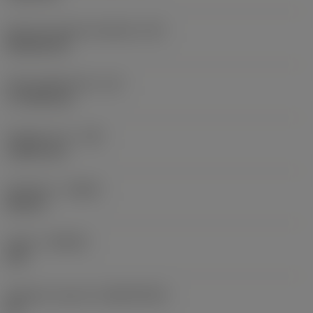
Kód tvaru břitové destičky
(SC)
Rhombic 80
Účinná délka břitu
(LE)
17,7439 mm
Poloměr rohu
(RE)
1,5875 mm
Orientace
(HAND)
Neutral
Grade
(GRADE)
235
Základní materiál
(SUBSTRATE)
HC