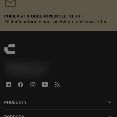
mail
chevron_right
PŘIHLÁSIT K ODBĚRU NEWSLETTERU
Zůstaňte informováni - odebírejte náš newsletter.
SANDVIK CZ s.r.o.
phone
+420228880910
keyboard_arrow_down
PRODUKTY
Alle værktøjer
keyboard_arrow_down
PODPORA