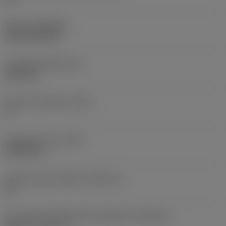
Nátěr
(COATING)
CVD TiCN+TiN
Tloušťka destičky
(S)
6,35 mm
Hlavní úhel hřbetu
(AN)
0 °
Hmotnost prvku
(WT)
0,0262 kg
Lůžko břitové destičky
(SSC_M)
19
Kód velikosti lůžka břitové destičky, imperiální