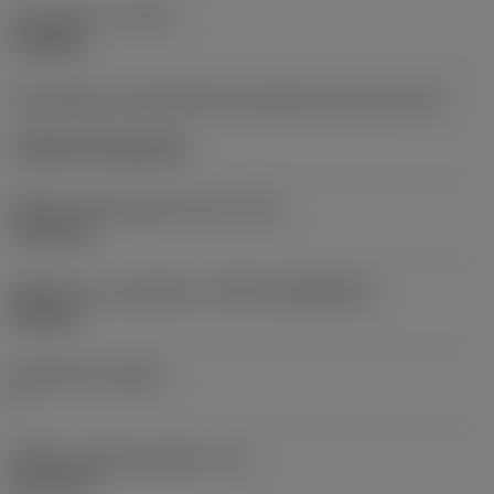
Typ operace
(CTPT)
roughing
Kód způsobu montáže břitové destičky (metrický)
(IFS)
Cylindrical fixing hole
Průměr upevňovacího otvoru
(D1)
7,925 mm
Velikost a tvar destičky
(CUTINT_SIZESHAPE)
CN1906
Počet břitů
(CEDC)
2
Průměr vepsané kružnice
(IC)
19,05 mm