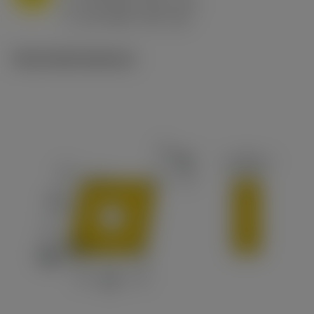
h
0.8 mm/r (0.5 - 1.1)
ex
v
65 m/min (90 - 50)
c
Technické ilustrace