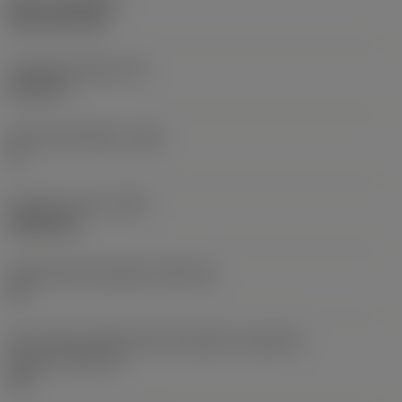
Nátěr
(COATING)
CVD TiCN+TiN
Tloušťka destičky
(S)
6,35 mm
Hlavní úhel hřbetu
(AN)
0 °
Hmotnost prvku
(WT)
0,0262 kg
Lůžko břitové destičky
(SSC_M)
19
Kód velikosti lůžka břitové destičky, imperiální
hodnoty
(SSC_N)
3/4