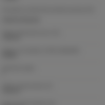
Kód způsobu montáže břitové destičky (metrický)
(IFS)
Cylindrical fixing hole
Průměr upevňovacího otvoru
(D1)
7,925 mm
Velikost a tvar destičky
(CUTINT_SIZESHAPE)
CN1906
Počet břitů
(CEDC)
2
Průměr vepsané kružnice
(IC)
19,05 mm
Kód tvaru břitové destičky
(SC)