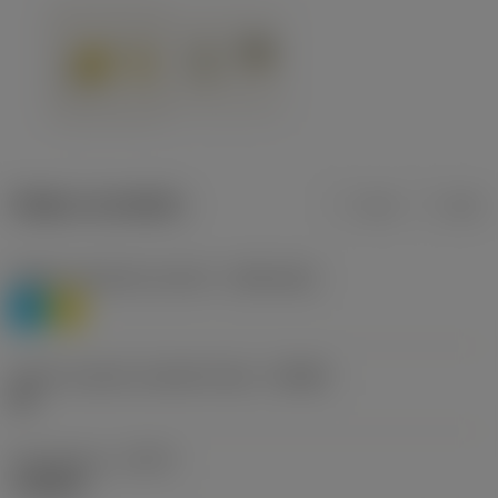
Údaje o produktu
mm
inch
Třídění materiálu úroveň 1
(TMC1ISO)
P
M
Určení výrobců utvářečů třísek
(CBMD)
HR
Typ operace
(CTPT)
roughing