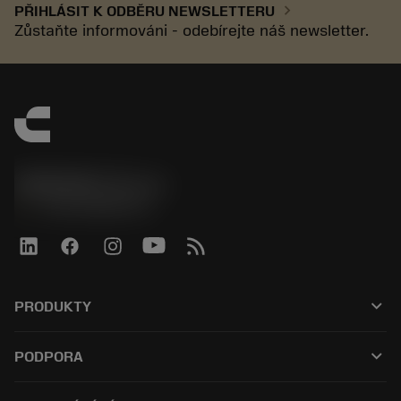
chevron_right
PŘIHLÁSIT K ODBĚRU NEWSLETTERU
Zůstaňte informováni - odebírejte náš newsletter.
SANDVIK CZ s.r.o.
phone
+420228880910
keyboard_arrow_down
PRODUKTY
Alle værktøjer
keyboard_arrow_down
PODPORA
Al software
Kundeservice
Genbrug