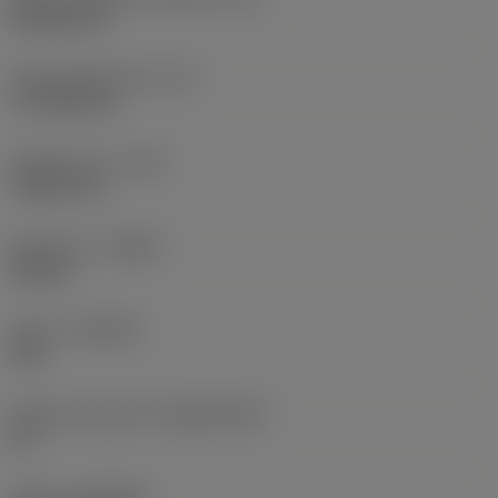
Rhombic 80
Účinná délka břitu
(LE)
17,7439 mm
Poloměr rohu
(RE)
1,5875 mm
Orientace
(HAND)
Neutral
Grade
(GRADE)
235
Základní materiál
(SUBSTRATE)
HC