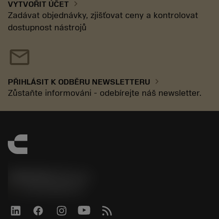
chevron_right
VYTVOŘIT ÚČET
Zadávat objednávky, zjišťovat ceny a kontrolovat
dostupnost nástrojů
mail
chevron_right
PŘIHLÁSIT K ODBĚRU NEWSLETTERU
Zůstaňte informováni - odebírejte náš newsletter.
SANDVIK CZ s.r.o.
phone
+420228880910