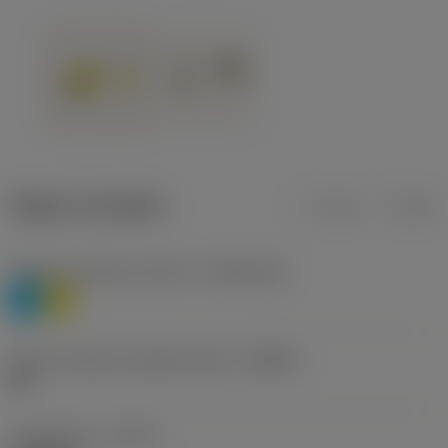
Údaje o produktu
mm
inch
Třídění materiálu úroveň 1
(TMC1ISO)
P
M
Určení výrobců utvářečů třísek
(CBMD)
HR
Typ operace
(CTPT)