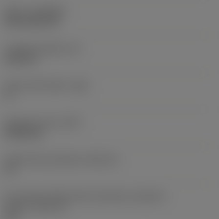
Nátěr
(COATING)
CVD TiCN+TiN
Tloušťka destičky
(S)
6,35 mm
Hlavní úhel hřbetu
(AN)
0 °
Hmotnost prvku
(WT)
0,0262 kg
Lůžko břitové destičky
(SSC_M)
19
Kód velikosti lůžka břitové destičky, imperiální
hodnoty
(SSC_N)
3/4