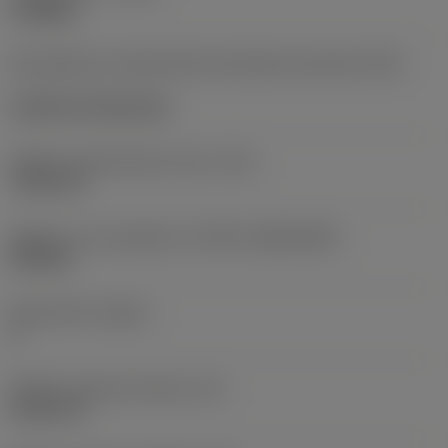
roughing
Kód způsobu montáže břitové destičky (metrický)
(IFS)
Cylindrical fixing hole
Průměr upevňovacího otvoru
(D1)
7,925 mm
Velikost a tvar destičky
(CUTINT_SIZESHAPE)
CN1906
Počet břitů
(CEDC)
2
Průměr vepsané kružnice
(IC)
19,05 mm