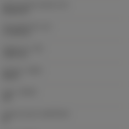
Kód tvaru břitové destičky
(SC)
Rhombic 80
Účinná délka břitu
(LE)
17,7439 mm
Poloměr rohu
(RE)
1,5875 mm
Orientace
(HAND)
Neutral
Grade
(GRADE)
235
Základní materiál
(SUBSTRATE)
HC