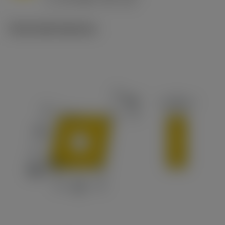
v
65 m/min (90 - 50)
c
Technické ilustrace