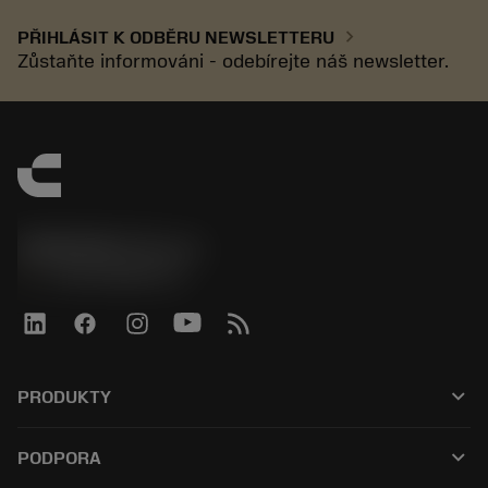
chevron_right
PŘIHLÁSIT K ODBĚRU NEWSLETTERU
Zůstaňte informováni - odebírejte náš newsletter.
SANDVIK CZ s.r.o.
phone
+420228880910
keyboard_arrow_down
PRODUKTY
Alle værktøjer
keyboard_arrow_down
PODPORA
Al software