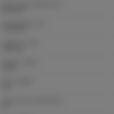
Kód tvaru břitové destičky
(SC)
Rhombic 80
Účinná délka břitu
(LE)
17,7439 mm
Poloměr rohu
(RE)
1,5875 mm
Orientace
(HAND)
Neutral
Grade
(GRADE)
235
Základní materiál
(SUBSTRATE)
HC