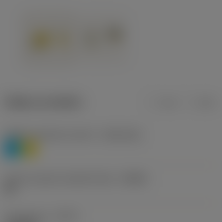
Údaje o produktu
mm
inch
Třídění materiálu úroveň 1
(TMC1ISO)
P
M
Určení výrobců utvářečů třísek
(CBMD)
HR
Typ operace
(CTPT)