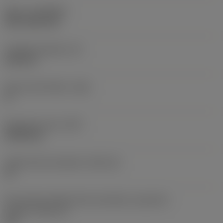
Nátěr
(COATING)
CVD TiCN+TiN
Tloušťka destičky
(S)
6,35 mm
Hlavní úhel hřbetu
(AN)
0 °
Hmotnost prvku
(WT)
0,0262 kg
Lůžko břitové destičky
(SSC_M)
19
Kód velikosti lůžka břitové destičky, imperiální
hodnoty
(SSC_N)
3/4