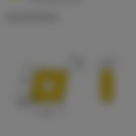
v
65 m/min (90 - 50)
c
Technické ilustrace