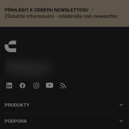
chevron_right
PŘIHLÁSIT K ODBĚRU NEWSLETTERU
Zůstaňte informováni - odebírejte náš newsletter.
SANDVIK CZ s.r.o.
phone
+420228880910
keyboard_arrow_down
PRODUKTY
Alle værktøjer
keyboard_arrow_down
PODPORA
Al software