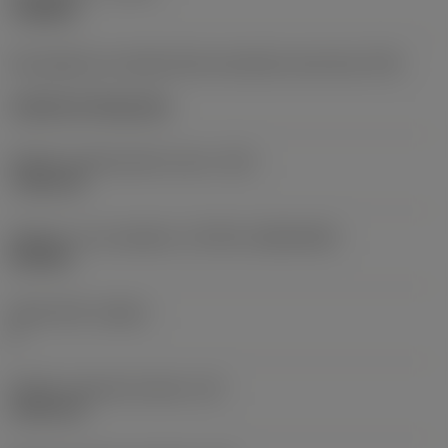
roughing
Kód způsobu montáže břitové destičky (metrický)
(IFS)
Cylindrical fixing hole
Průměr upevňovacího otvoru
(D1)
7,925 mm
Velikost a tvar destičky
(CUTINT_SIZESHAPE)
CN1906
Počet břitů
(CEDC)
2
Průměr vepsané kružnice
(IC)
19,05 mm