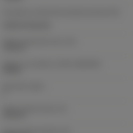
Kód způsobu montáže břitové destičky (metrický)
(IFS)
Cylindrical fixing hole
Průměr upevňovacího otvoru
(D1)
7,925 mm
Velikost a tvar destičky
(CUTINT_SIZESHAPE)
CN1906
Počet břitů
(CEDC)
2
Průměr vepsané kružnice
(IC)
19,05 mm
Kód tvaru břitové destičky
(SC)