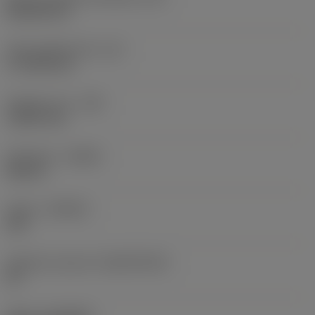
Rhombic 80
Účinná délka břitu
(LE)
17,7439 mm
Poloměr rohu
(RE)
1,5875 mm
Orientace
(HAND)
Neutral
Grade
(GRADE)
235
Základní materiál
(SUBSTRATE)
HC