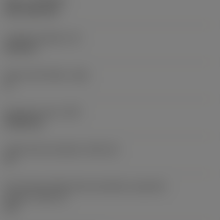
Nátěr
(COATING)
CVD TiCN+TiN
Tloušťka destičky
(S)
6,35 mm
Hlavní úhel hřbetu
(AN)
0 °
Hmotnost prvku
(WT)
0,0262 kg
Lůžko břitové destičky
(SSC_M)
19
Kód velikosti lůžka břitové destičky, imperiální
hodnoty
(SSC_N)
3/4