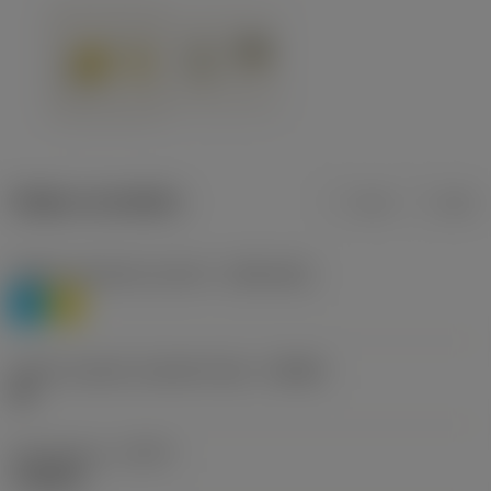
Údaje o produktu
mm
inch
Třídění materiálu úroveň 1
(TMC1ISO)
P
M
Určení výrobců utvářečů třísek
(CBMD)
HR
Typ operace
(CTPT)
roughing