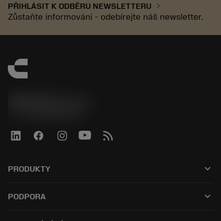
chevron_right
PŘIHLÁSIT K ODBĚRU NEWSLETTERU
Zůstaňte informováni - odebírejte náš newsletter.
SANDVIK CZ s.r.o.
phone
+420228880910
keyboard_arrow_down
PRODUKTY
Alle værktøjer
keyboard_arrow_down
PODPORA
Al software
Kundeservice
Genbrug