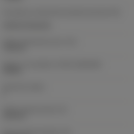
Kód způsobu montáže břitové destičky (metrický)
(IFS)
Cylindrical fixing hole
Průměr upevňovacího otvoru
(D1)
7,925 mm
Velikost a tvar destičky
(CUTINT_SIZESHAPE)
CN1906
Počet břitů
(CEDC)
2
Průměr vepsané kružnice
(IC)
19,05 mm
Kód tvaru břitové destičky
(SC)