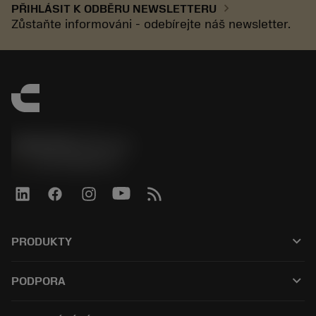
chevron_right
PŘIHLÁSIT K ODBĚRU NEWSLETTERU
Zůstaňte informováni - odebírejte náš newsletter.
SANDVIK CZ s.r.o.
phone
+420228880910
keyboard_arrow_down
PRODUKTY
Alle værktøjer
keyboard_arrow_down
PODPORA
Al software
Kundeservice
Genbrug