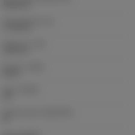
Rhombic 80
Účinná délka břitu
(LE)
17,7439 mm
Poloměr rohu
(RE)
1,5875 mm
Orientace
(HAND)
Neutral
Grade
(GRADE)
235
Základní materiál
(SUBSTRATE)
HC