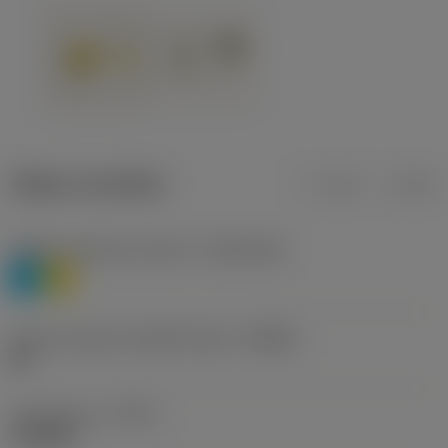
Údaje o produktu
mm
inch
Třídění materiálu úroveň 1
(TMC1ISO)
P
M
Určení výrobců utvářečů třísek
(CBMD)
HR
Typ operace
(CTPT)
roughing