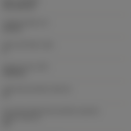
Nátěr
(COATING)
CVD TiCN+TiN
Tloušťka destičky
(S)
6,35 mm
Hlavní úhel hřbetu
(AN)
0 °
Hmotnost prvku
(WT)
0,0262 kg
Lůžko břitové destičky
(SSC_M)
19
Kód velikosti lůžka břitové destičky, imperiální
hodnoty
(SSC_N)
3/4