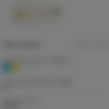
Údaje o produktu
mm
inch
Třídění materiálu úroveň 1
(TMC1ISO)
P
M
Určení výrobců utvářečů třísek
(CBMD)
HR
Typ operace
(CTPT)
roughing