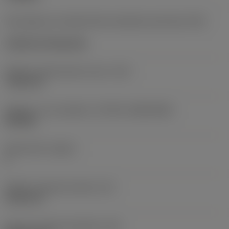
Kód způsobu montáže břitové destičky (metrický)
(IFS)
Cylindrical fixing hole
Průměr upevňovacího otvoru
(D1)
7,925 mm
Velikost a tvar destičky
(CUTINT_SIZESHAPE)
CN1906
Počet břitů
(CEDC)
2
Průměr vepsané kružnice
(IC)
19,05 mm
Kód tvaru břitové destičky
(SC)