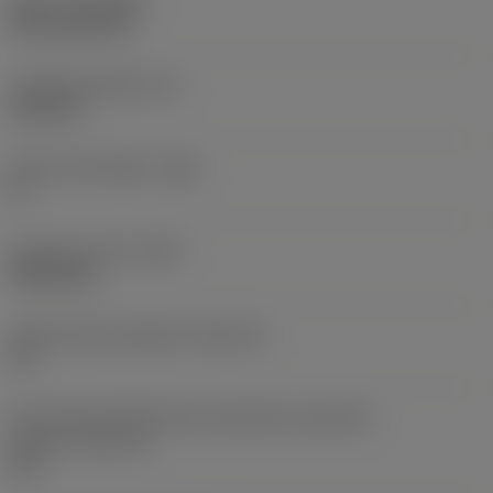
Nátěr
(COATING)
CVD TiCN+TiN
Tloušťka destičky
(S)
6,35 mm
Hlavní úhel hřbetu
(AN)
0 °
Hmotnost prvku
(WT)
0,0262 kg
Lůžko břitové destičky
(SSC_M)
19
Kód velikosti lůžka břitové destičky, imperiální
hodnoty
(SSC_N)
3/4