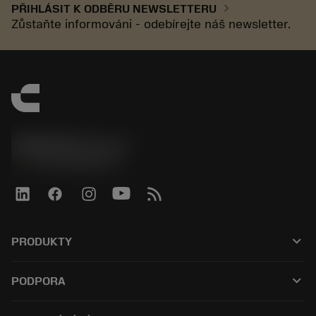
chevron_right
PŘIHLÁSIT K ODBĚRU NEWSLETTERU
Zůstaňte informováni - odebírejte náš newsletter.
SANDVIK CZ s.r.o.
phone
+420228880910
keyboard_arrow_down
PRODUKTY
Alle værktøjer
keyboard_arrow_down
PODPORA
Al software
Kundeservice
Genbrug