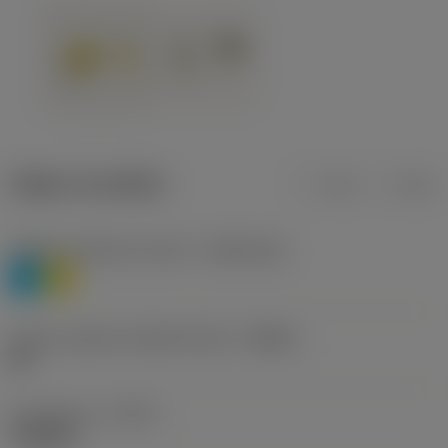
Údaje o produktu
mm
inch
Třídění materiálu úroveň 1
(TMC1ISO)
P
M
Určení výrobců utvářečů třísek
(CBMD)
HR
Typ operace
(CTPT)
roughing