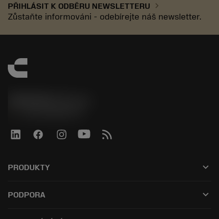
chevron_right
PŘIHLÁSIT K ODBĚRU NEWSLETTERU
Zůstaňte informováni - odebírejte náš newsletter.
SANDVIK CZ s.r.o.
phone
+420228880910
keyboard_arrow_down
PRODUKTY
Alle værktøjer
keyboard_arrow_down
PODPORA
Al software
Kundeservice
Genbrug