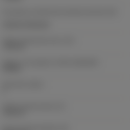
Kód způsobu montáže břitové destičky (metrický)
(IFS)
Cylindrical fixing hole
Průměr upevňovacího otvoru
(D1)
7,925 mm
Velikost a tvar destičky
(CUTINT_SIZESHAPE)
CN1906
Počet břitů
(CEDC)
2
Průměr vepsané kružnice
(IC)
19,05 mm
Kód tvaru břitové destičky
(SC)