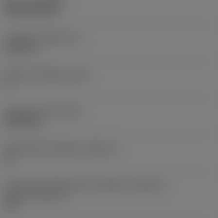
Nátěr
(COATING)
CVD TiCN+TiN
Tloušťka destičky
(S)
6,35 mm
Hlavní úhel hřbetu
(AN)
0 °
Hmotnost prvku
(WT)
0,0262 kg
Lůžko břitové destičky
(SSC_M)
19
Kód velikosti lůžka břitové destičky, imperiální
hodnoty
(SSC_N)
3/4