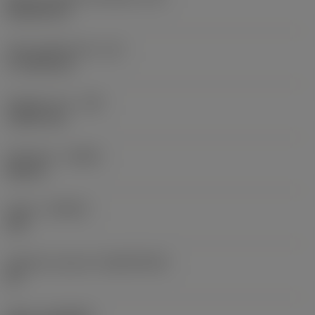
Rhombic 80
Účinná délka břitu
(LE)
17,7439 mm
Poloměr rohu
(RE)
1,5875 mm
Orientace
(HAND)
Neutral
Grade
(GRADE)
235
Základní materiál
(SUBSTRATE)
HC