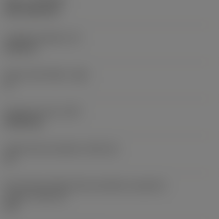
Nátěr
(COATING)
CVD TiCN+TiN
Tloušťka destičky
(S)
6,35 mm
Hlavní úhel hřbetu
(AN)
0 °
Hmotnost prvku
(WT)
0,0262 kg
Lůžko břitové destičky
(SSC_M)
19
Kód velikosti lůžka břitové destičky, imperiální
hodnoty
(SSC_N)
3/4