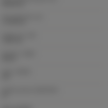
Rhombic 80
Účinná délka břitu
(LE)
17,7439 mm
Poloměr rohu
(RE)
1,5875 mm
Orientace
(HAND)
Neutral
Grade
(GRADE)
235
Základní materiál
(SUBSTRATE)
HC