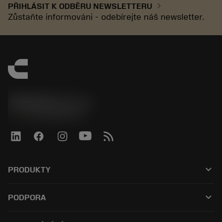
chevron_right
PŘIHLÁSIT K ODBĚRU NEWSLETTERU
Zůstaňte informováni - odebírejte náš newsletter.
SANDVIK CZ s.r.o.
phone
+420228880910
keyboard_arrow_down
PRODUKTY
Alle værktøjer
keyboard_arrow_down
PODPORA
Al software
Kundeservice
Genbrug