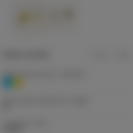
Údaje o produktu
mm
inch
Třídění materiálu úroveň 1
(TMC1ISO)
P
M
Určení výrobců utvářečů třísek
(CBMD)
HR
Typ operace
(CTPT)
roughing