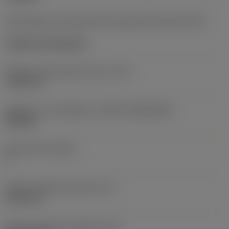
Kód způsobu montáže břitové destičky (metrický)
(IFS)
Cylindrical fixing hole
Průměr upevňovacího otvoru
(D1)
7,925 mm
Velikost a tvar destičky
(CUTINT_SIZESHAPE)
CN1906
Počet břitů
(CEDC)
2
Průměr vepsané kružnice
(IC)
19,05 mm
Kód tvaru břitové destičky
(SC)