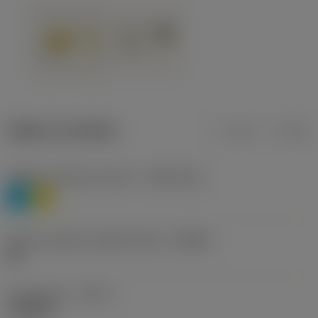
Údaje o produktu
mm
inch
Třídění materiálu úroveň 1
(TMC1ISO)
P
M
Určení výrobců utvářečů třísek
(CBMD)
HR
Typ operace
(CTPT)
roughing