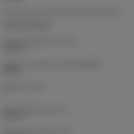
Kód způsobu montáže břitové destičky (metrický)
(IFS)
Cylindrical fixing hole
Průměr upevňovacího otvoru
(D1)
7,925 mm
Velikost a tvar destičky
(CUTINT_SIZESHAPE)
CN1906
Počet břitů
(CEDC)
2
Průměr vepsané kružnice
(IC)
19,05 mm
Kód tvaru břitové destičky
(SC)