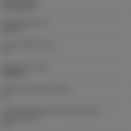
Nátěr
(COATING)
CVD TiCN+TiN
Tloušťka destičky
(S)
6,35 mm
Hlavní úhel hřbetu
(AN)
0 °
Hmotnost prvku
(WT)
0,0262 kg
Lůžko břitové destičky
(SSC_M)
19
Kód velikosti lůžka břitové destičky, imperiální
hodnoty
(SSC_N)
3/4