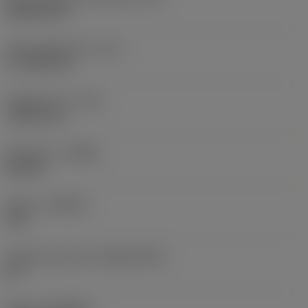
Rhombic 80
Účinná délka břitu
(LE)
17,7439 mm
Poloměr rohu
(RE)
1,5875 mm
Orientace
(HAND)
Neutral
Grade
(GRADE)
235
Základní materiál
(SUBSTRATE)
HC