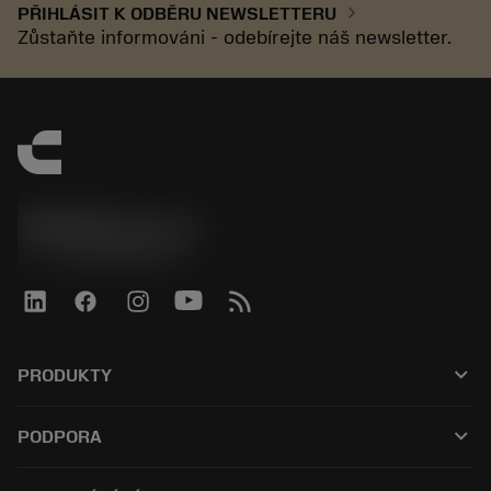
chevron_right
PŘIHLÁSIT K ODBĚRU NEWSLETTERU
Zůstaňte informováni - odebírejte náš newsletter.
SANDVIK CZ s.r.o.
phone
+420228880910
keyboard_arrow_down
PRODUKTY
Alle værktøjer
keyboard_arrow_down
PODPORA
Al software
Kundeservice
Genbrug