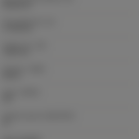
Rhombic 80
Účinná délka břitu
(LE)
17,7439 mm
Poloměr rohu
(RE)
1,5875 mm
Orientace
(HAND)
Neutral
Grade
(GRADE)
235
Základní materiál
(SUBSTRATE)
HC