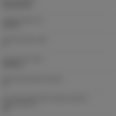
Nátěr
(COATING)
CVD TiCN+TiN
Tloušťka destičky
(S)
6,35 mm
Hlavní úhel hřbetu
(AN)
0 °
Hmotnost prvku
(WT)
0,0262 kg
Lůžko břitové destičky
(SSC_M)
19
Kód velikosti lůžka břitové destičky, imperiální
hodnoty
(SSC_N)
3/4