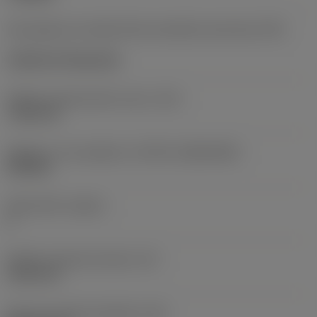
Kód způsobu montáže břitové destičky (metrický)
(IFS)
Cylindrical fixing hole
Průměr upevňovacího otvoru
(D1)
7,925 mm
Velikost a tvar destičky
(CUTINT_SIZESHAPE)
CN1906
Počet břitů
(CEDC)
2
Průměr vepsané kružnice
(IC)
19,05 mm
Kód tvaru břitové destičky
(SC)