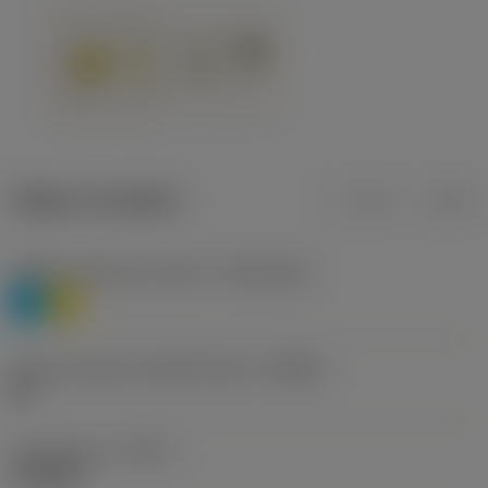
Údaje o produktu
mm
inch
Třídění materiálu úroveň 1
(TMC1ISO)
P
M
Určení výrobců utvářečů třísek
(CBMD)
HR
Typ operace
(CTPT)
roughing