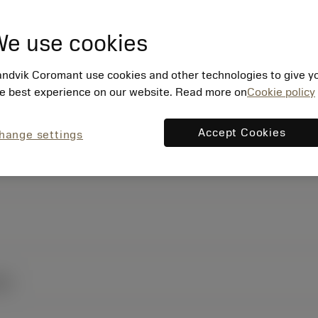
e use cookies
ndvik Coromant use cookies and other technologies to give y
e best experience on our website. Read more on
Cookie policy
Accept Cookies
hange settings
des