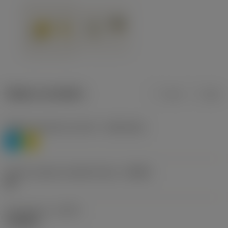
Údaje o produktu
mm
inch
Třídění materiálu úroveň 1
(TMC1ISO)
P
M
Určení výrobců utvářečů třísek
(CBMD)
HR
Typ operace
(CTPT)
roughing