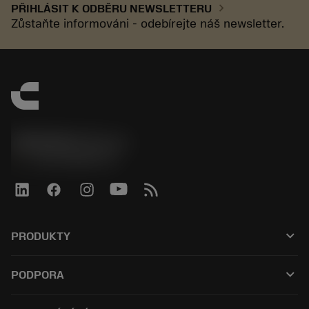
chevron_right
PŘIHLÁSIT K ODBĚRU NEWSLETTERU
Zůstaňte informováni - odebírejte náš newsletter.
SANDVIK CZ s.r.o.
phone
+420228880910
keyboard_arrow_down
PRODUKTY
Alle værktøjer
keyboard_arrow_down
PODPORA
Al software
Kundeservice
Genbrug