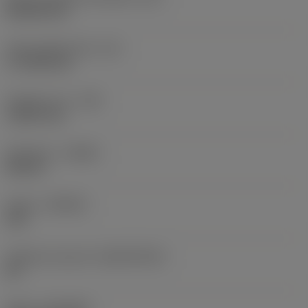
Rhombic 80
Účinná délka břitu
(LE)
17,7439 mm
Poloměr rohu
(RE)
1,5875 mm
Orientace
(HAND)
Neutral
Grade
(GRADE)
235
Základní materiál
(SUBSTRATE)
HC