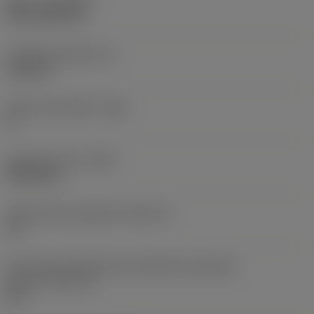
Nátěr
(COATING)
CVD TiCN+TiN
Tloušťka destičky
(S)
6,35 mm
Hlavní úhel hřbetu
(AN)
0 °
Hmotnost prvku
(WT)
0,0262 kg
Lůžko břitové destičky
(SSC_M)
19
Kód velikosti lůžka břitové destičky, imperiální
hodnoty
(SSC_N)
3/4