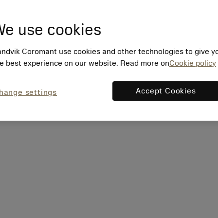
e use cookies
ndvik Coromant use cookies and other technologies to give y
e best experience on our website. Read more on
Cookie policy
Accept Cookies
hange settings