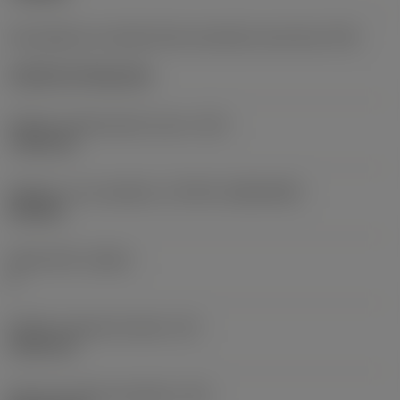
Kód způsobu montáže břitové destičky (metrický)
(IFS)
Cylindrical fixing hole
Průměr upevňovacího otvoru
(D1)
7,925 mm
Velikost a tvar destičky
(CUTINT_SIZESHAPE)
CN1906
Počet břitů
(CEDC)
2
Průměr vepsané kružnice
(IC)
19,05 mm
Kód tvaru břitové destičky
(SC)