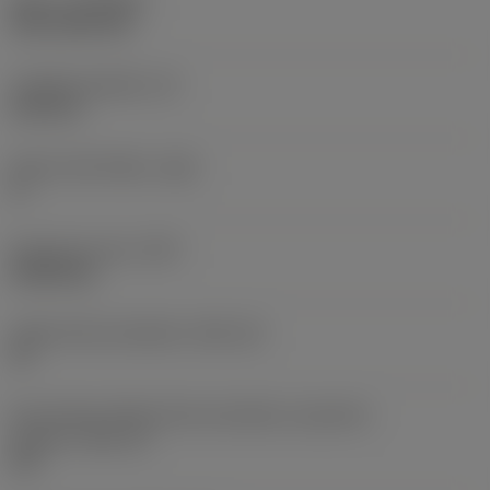
Nátěr
(COATING)
CVD TiCN+TiN
Tloušťka destičky
(S)
6,35 mm
Hlavní úhel hřbetu
(AN)
0 °
Hmotnost prvku
(WT)
0,0262 kg
Lůžko břitové destičky
(SSC_M)
19
Kód velikosti lůžka břitové destičky, imperiální
hodnoty
(SSC_N)
3/4