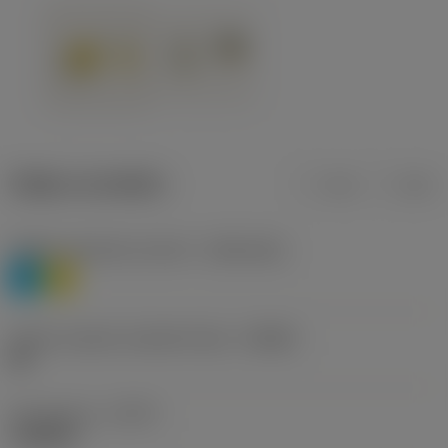
Údaje o produktu
mm
inch
Třídění materiálu úroveň 1
(TMC1ISO)
P
M
Určení výrobců utvářečů třísek
(CBMD)
HR
Typ operace
(CTPT)
roughing