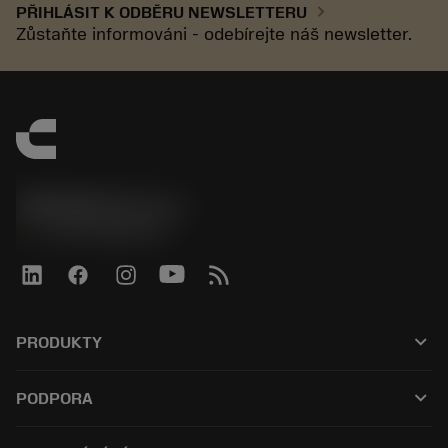
chevron_right
PŘIHLÁSIT K ODBĚRU NEWSLETTERU
Zůstaňte informováni - odebírejte náš newsletter.
SANDVIK CZ s.r.o.
phone
+420228880910
keyboard_arrow_down
PRODUKTY
Alle værktøjer
keyboard_arrow_down
PODPORA
Al software
Kundeservice
Genbrug