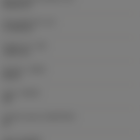
Rhombic 80
Účinná délka břitu
(LE)
17,7439 mm
Poloměr rohu
(RE)
1,5875 mm
Orientace
(HAND)
Neutral
Grade
(GRADE)
235
Základní materiál
(SUBSTRATE)
HC