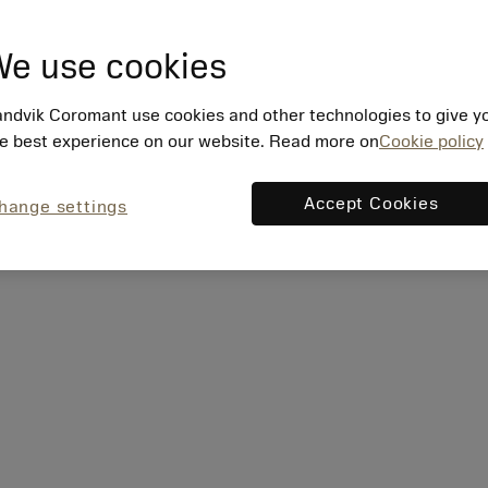
e use cookies
ndvik Coromant use cookies and other technologies to give y
e best experience on our website. Read more on
Cookie policy
Accept Cookies
hange settings