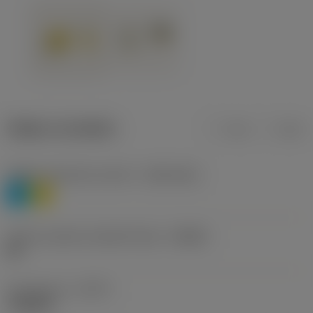
Údaje o produktu
mm
inch
Třídění materiálu úroveň 1
(TMC1ISO)
P
M
Určení výrobců utvářečů třísek
(CBMD)
HR
Typ operace
(CTPT)
roughing