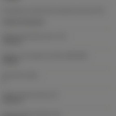
Kód způsobu montáže břitové destičky (metrický)
(IFS)
Cylindrical fixing hole
Průměr upevňovacího otvoru
(D1)
7,925 mm
Velikost a tvar destičky
(CUTINT_SIZESHAPE)
CN1906
Počet břitů
(CEDC)
2
Průměr vepsané kružnice
(IC)
19,05 mm
Kód tvaru břitové destičky
(SC)