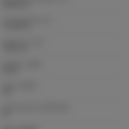
Rhombic 80
Účinná délka břitu
(LE)
17,7439 mm
Poloměr rohu
(RE)
1,5875 mm
Orientace
(HAND)
Neutral
Grade
(GRADE)
235
Základní materiál
(SUBSTRATE)
HC