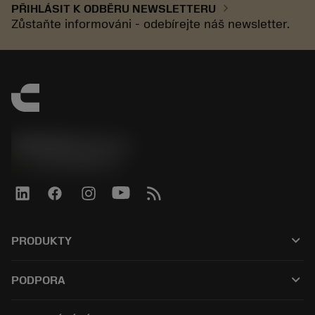
chevron_right
PŘIHLÁSIT K ODBĚRU NEWSLETTERU
Zůstaňte informováni - odebírejte náš newsletter.
SANDVIK CZ s.r.o.
phone
+420228880910
keyboard_arrow_down
PRODUKTY
Alle værktøjer
keyboard_arrow_down
PODPORA
Al software
Kundeservice
Genbrug