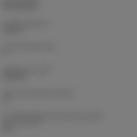
Nátěr
(COATING)
CVD TiCN+TiN
Tloušťka destičky
(S)
6,35 mm
Hlavní úhel hřbetu
(AN)
0 °
Hmotnost prvku
(WT)
0,0262 kg
Lůžko břitové destičky
(SSC_M)
19
Kód velikosti lůžka břitové destičky, imperiální
hodnoty
(SSC_N)
3/4