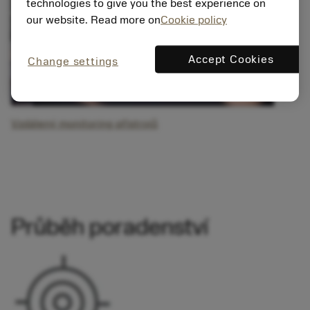
technologies to give you the best experience on
our website. Read more on
Cookie policy
Accept Cookies
Change settings
Vzdálený monitoring přístrojů
Průběh poradenství​