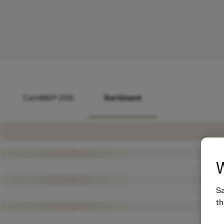
CoroMill® 200
Sortiment
W
Sa
th