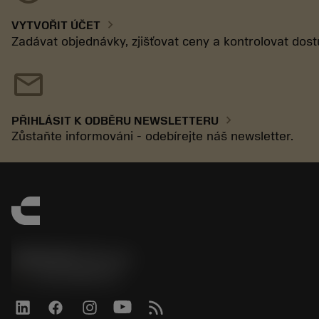
chevron_right
VYTVOŘIT ÚČET
Zadávat objednávky, zjišťovat ceny a kontrolovat dos
mail
chevron_right
PŘIHLÁSIT K ODBĚRU NEWSLETTERU
Zůstaňte informováni - odebírejte náš newsletter.
SANDVIK CZ s.r.o.
phone
+420228880910