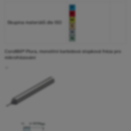
Skupina materiálů dle ISO
CoroMill® Plura, monolitní karbidová stopková fréza pro
mikrofrézování