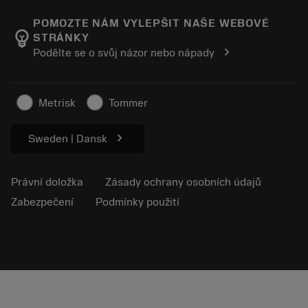
O společnosti Sandvik Coromant
Návrat
Katalogy a příručky
Výrobní wellness
Sledujte svou objednávku
POMOZTE NÁM VYLEPŠIT NAŠE WEBOVÉ
emoji_objects
STRÁNKY
Kariéra
Vytvořte cenovou nabídku
chevron_right
Podělte se o svůj názor nebo nápady
Udržitelné podnikání
Články
Pro lisování
Metrisk
Tommer
chevron_right
Sweden | Dansk
Právní doložka
Zásady ochrany osobních údajů
Zabezpečení
Podmínky použití