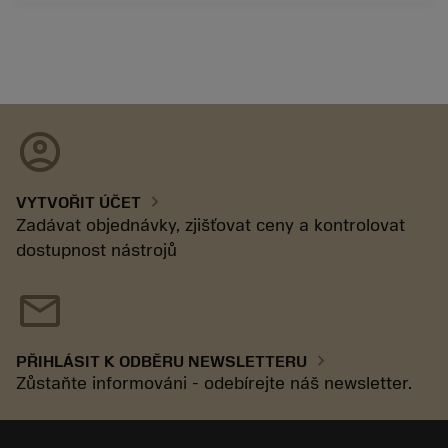
account_circle
chevron_right
VYTVOŘIT ÚČET
Zadávat objednávky, zjišťovat ceny a kontrolovat
dostupnost nástrojů
mail
chevron_right
PŘIHLÁSIT K ODBĚRU NEWSLETTERU
Zůstaňte informováni - odebírejte náš newsletter.