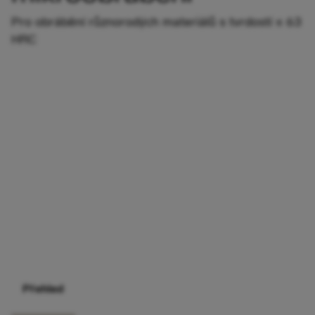
Pro obrábění různorodých materiálů s tvrdostí ≤ 63
HRC
Přehled