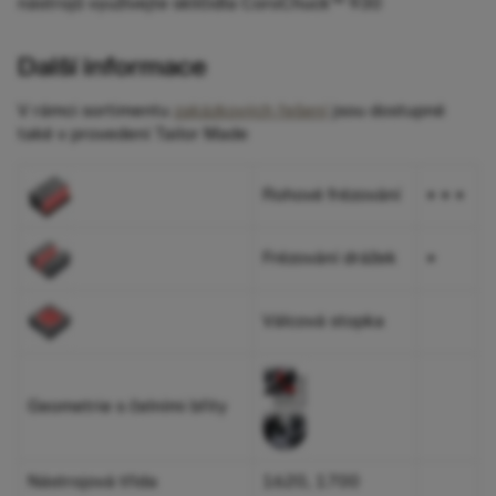
nástrojů využívejte sklíčidla CoroChuck™ 930
Další informace
V rámci sortimentu
zakázkových řešení
jsou dostupné
také v provedení Tailor Made
Rohové frézování
+ + +
Frézování drážek
+
Válcová stopka
Geometrie s čelními břity
Nástrojová třída
1620, 1700