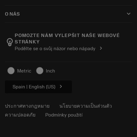
ผู้จัดจำหน่ายและผู้เชี่ยวชาญ
การปรับสภาพใหม่
วิธีซื้อ
คู่มือและบทช่วยสอน
Tailor Made
keyboard_arrow_down
O NÁS
สั่งซื้อ
เครื่องคิดเลขและแอป
เกี่ยวกับ Sandvik Coromant
ส่งคืน
แคตตาล็อกและคู่มืออ้างอิง
Manufacturing Wellness
ติดตามคำสั่งซื้อของคุณ
POMOZTE NÁM VYLEPŠIT NAŠE WEBOVÉ
emoji_objects
STRÁNKY
อาชีพ
ทำใบเสนอราคา
chevron_right
Podělte se o svůj názor nebo nápady
ธุรกิจที่ยั่งยืน
บทความ
สำหรับสื่อมวลชน
Metric
Inch
chevron_right
Spain | English (US)
ประกาศทางกฎหมาย
นโยบายความเป็นส่วนตัว
ความปลอดภัย
Podmínky použití