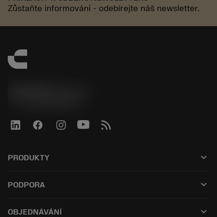
Zůstaňte informováni - odebírejte náš newsletter.
SANDVIK CZ s.r.o.
phone
+420228880910
keyboard_arrow_down
PRODUKTY
เครื่องมือทั้งหมด
keyboard_arrow_down
PODPORA
ซอฟต์แวร์ทั้งหมด
ฝ่ายบริการลูกค้า
การรีไซเคิล
keyboard_arrow_down
OBJEDNÁVÁNÍ