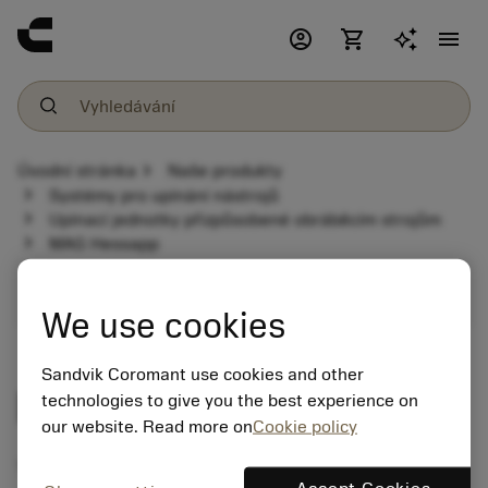
account_circle
shopping_cart
menu
chevron_right
Úvodní stránka
Naše produkty
chevron_right
Systémy pro upínání nástrojů
chevron_right
Upínací jednotky přizpůsobené obráběcím strojům
chevron_right
MAG Hessapp
expand_more
Upínací jednotky přizpůsobené obráběcím strojům
We use cookies
Sandvik Coromant use cookies and other
MAG Hessapp
technologies to give you the best experience on
our website. Read more on
Cookie policy
Tool holder programme