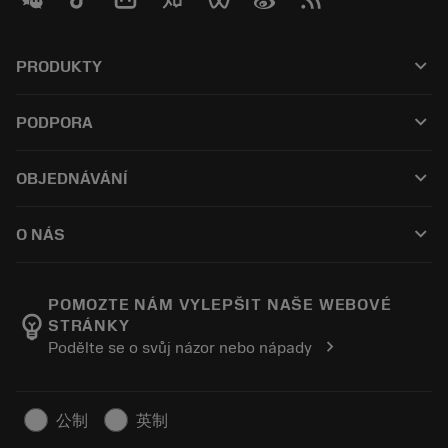
keyboard_arrow_down
PRODUKTY
Všechny nástroje
keyboard_arrow_down
PODPORA
Veškerý software
Zákaznický servis
Recyklace
keyboard_arrow_down
OBJEDNÁVÁNÍ
Distributoři a specialisté
Repase
Jak nakoupit
Průvodci a návody
Tailor Made
keyboard_arrow_down
O NÁS
Objednávka
Kalkulačky a aplikace
O společnosti Sandvik Coromant
Návrat
Katalogy a příručky
Výrobní wellness
Sledujte svou objednávku
POMOZTE NÁM VYLEPŠIT NAŠE WEBOVÉ
emoji_objects
STRÁNKY
Kariéra
Vytvořte cenovou nabídku
chevron_right
Podělte se o svůj názor nebo nápady
Udržitelné podnikání
Články
Pro lisování
公制
英制