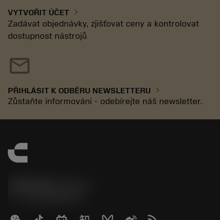
chevron_right
VYTVOŘIT ÚČET
Zadávat objednávky, zjišťovat ceny a kontrolovat
dostupnost nástrojů
mail
chevron_right
PŘIHLÁSIT K ODBĚRU NEWSLETTERU
Zůstaňte informováni - odebírejte náš newsletter.
SANDVIK CZ s.r.o.
phone
+420228880910