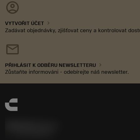
account_circle
chevron_right
VYTVOŘIT ÚČET
Zadávat objednávky, zjišťovat ceny a kontrolovat dos
mail
chevron_right
PŘIHLÁSIT K ODBĚRU NEWSLETTERU
Zůstaňte informováni - odebírejte náš newsletter.
SANDVIK CZ s.r.o.
phone
+420228880910