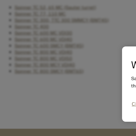
Spinner TC 52, 65 MC (Sauter turret)
Spinner TC 77, 110 MC
Spinner TC 300, TTC 300 SMMCY (BMT45)
Spinner TC 400
Spinner TC 600 MC VDI30
Spinner TC 600 MC VDI40
Spinner TC 600 SMCY (BMT45)
Spinner TC 800 MC VDI40
Spinner TC 800 MC VDI50
W
Spinner TC 800 MCY VDI40
Spinner TC 800 SMCY (BMT65)
Sa
th
C