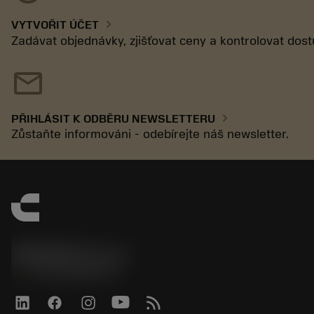
chevron_right
VYTVOŘIT ÚČET
Zadávat objednávky, zjišťovat ceny a kontrolovat dos
mail
chevron_right
PŘIHLÁSIT K ODBĚRU NEWSLETTERU
Zůstaňte informováni - odebírejte náš newsletter.
SANDVIK CZ s.r.o.
phone
+420228880910