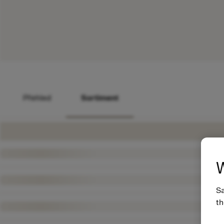
Přehled
Sortiment
W
Sa
th