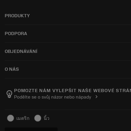
PRODUKTY
Všechny nástroje
PODPORA
Veškerý software
Recyklace
Zákaznický servis
OBJEDNÁVÁNÍ
Repase
Distributoři a specialisté
Tailor Made
Průvodci a návody
Jak nakoupit
O NÁS
Kalkulačky a aplikace
Objednávka
Katalogy a příručky
Návrat
O společnosti Sandvik Coromant
Sledujte svou objednávku
Výrobní wellness
POMOZTE NÁM VYLEPŠIT NAŠE WEBOVÉ STRÁ
emoji_objects
chevron_right
Podělte se o svůj názor nebo nápady
Vytvořte cenovou nabídku
Kariéra
Udržitelné podnikání
Články
เมตริก
นิ้ว
Pro lisování