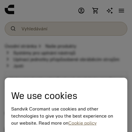
account_circle
shopping_cart
menu
chevron_right
Úvodní stránka
Naše produkty
chevron_right
Systémy pro upínání nástrojů
chevron_right
Upínací jednotky přizpůsobené obráběcím strojům
chevron_right
Jyoti
expand_more
Upínací jednotky přizpůsobené obráběcím strojům
We use cookies
Jyoti
Sandvik Coromant use cookies and other
technologies to give you the best experience on
our website. Read more on
Cookie policy
Program nástrojových držáků