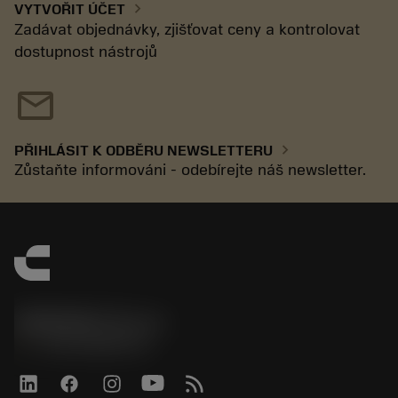
chevron_right
VYTVOŘIT ÚČET
Zadávat objednávky, zjišťovat ceny a kontrolovat
dostupnost nástrojů
mail
chevron_right
PŘIHLÁSIT K ODBĚRU NEWSLETTERU
Zůstaňte informováni - odebírejte náš newsletter.
SANDVIK CZ s.r.o.
phone
+420228880910