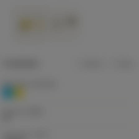
Produktdata
Metrisk
Tommer
Materiale(r)
(TMC1ISO)
P
M
Geometri
(CBMD)
HR
Type af drift
(CTPT)