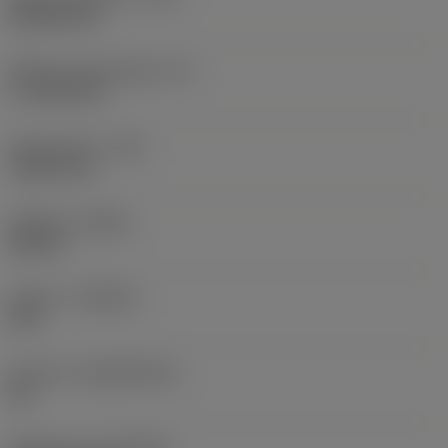
Rhombic 80
Effektiv skærlængde
(LE)
17,7439 mm
Hjørneradius
(RE)
1,5875 mm
Udførsel
(HAND)
Neutral
Kvalitet
(GRADE)
235
Substrat
(SUBSTRATE)
HC