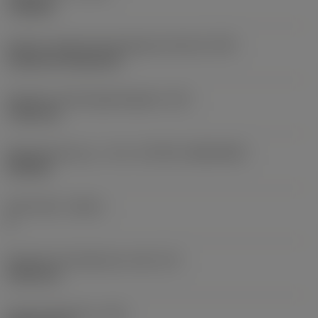
roughing
Kode for skærmonteringstype (metrisk)
(IFS)
Cylindrical fixing hole
Diameter på fastspændingshul
(D1)
7,925 mm
Skærstørrelse og – form
(CUTINT_SIZESHAPE)
CN1906
Antal skær
(CEDC)
2
Diameter på indskrevet cirkel
(IC)
19,05 mm
Kode på skærform
(SC)