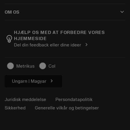
Sådan køber du
Vejledninger og vejledninger
Tailor Made
keyboard_arrow_down
OM OS
Bestil
Lommeregnere og apps
Om Sandvik Coromant
Returnering
Kataloger og håndbøger
Manufacturing Wellness
Spor din ordre
HJÆLP OS MED AT FORBEDRE VORES
emoji_objects
HJEMMESIDE
Karriere
Lav et tilbud
chevron_right
Del din feedback eller dine ideer
Bæredygtig virksomhed
Artikler
Til pressen
Metrikus
Col
chevron_right
Ungarn | Magyar
Juridisk meddelelse
Persondatapolitik
Sikkerhed
Generelle vilkår og betingelser