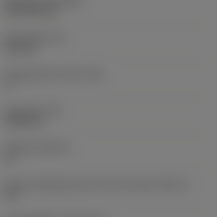
Belægning
(COATING)
CVD TiCN+TiN
Skærtykkelse
(S)
6,35 mm
Frigangsvinkel, primær
(AN)
0 °
Emnevægt
(WT)
0,0262 kg
Skærleje
(SSC_M)
19
Kode på skærlejestørrelse, britisk standard
(SSC_N)
3/4