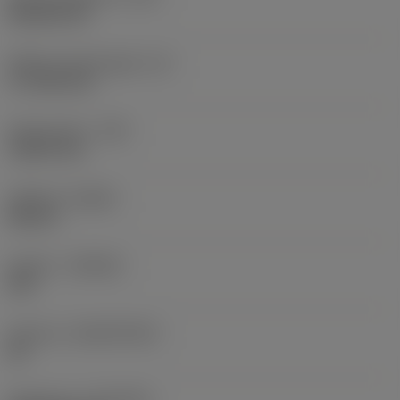
Rhombic 80
Effektiv skærlængde
(LE)
17,7439 mm
Hjørneradius
(RE)
1,5875 mm
Udførsel
(HAND)
Neutral
Kvalitet
(GRADE)
235
Substrat
(SUBSTRATE)
HC