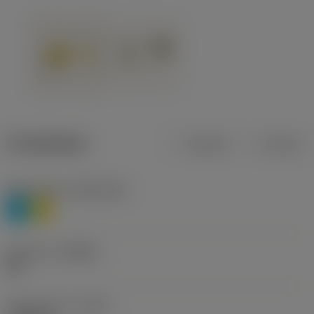
Produktdata
Metrisk
Tommer
Materiale(r)
(TMC1ISO)
P
M
Geometri
(CBMD)
HR
Type af drift
(CTPT)