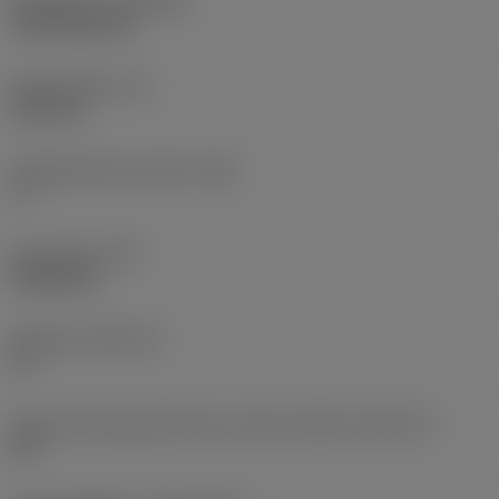
Belægning
(COATING)
CVD TiCN+TiN
Skærtykkelse
(S)
6,35 mm
Frigangsvinkel, primær
(AN)
0 °
Emnevægt
(WT)
0,0262 kg
Skærleje
(SSC_M)
19
Kode på skærlejestørrelse, britisk standard
(SSC_N)
3/4