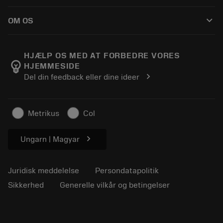
Sådan køber du
Vejledninger og vejledninger
Tailor Made
keyboard_arrow_down
OM OS
Bestil
Lommeregnere og apps
Om Sandvik Coromant
Returnering
Kataloger og håndbøger
Manufacturing Wellness
Spor din ordre
HJÆLP OS MED AT FORBEDRE VORES
emoji_objects
HJEMMESIDE
Karriere
Lav et tilbud
chevron_right
Del din feedback eller dine ideer
Bæredygtig virksomhed
Artikler
Til pressen
Metrikus
Col
chevron_right
Ungarn | Magyar
Juridisk meddelelse
Persondatapolitik
Sikkerhed
Generelle vilkår og betingelser