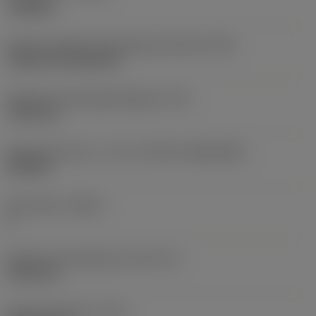
roughing
Kode for skærmonteringstype (metrisk)
(IFS)
Cylindrical fixing hole
Diameter på fastspændingshul
(D1)
7,925 mm
Skærstørrelse og – form
(CUTINT_SIZESHAPE)
CN1906
Antal skær
(CEDC)
2
Diameter på indskrevet cirkel
(IC)
19,05 mm
Kode på skærform
(SC)