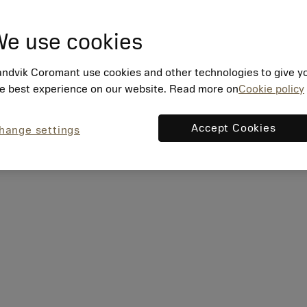
e use cookies
ndvik Coromant use cookies and other technologies to give y
e best experience on our website. Read more on
Cookie policy
Accept Cookies
hange settings