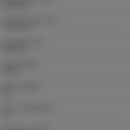
Rhombic 80
Effektiv skærlængde
(LE)
17,7439 mm
Hjørneradius
(RE)
1,5875 mm
Udførsel
(HAND)
Neutral
Kvalitet
(GRADE)
235
Substrat
(SUBSTRATE)
HC