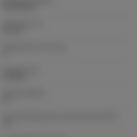
Belægning
(COATING)
CVD TiCN+TiN
Skærtykkelse
(S)
6,35 mm
Frigangsvinkel, primær
(AN)
0 °
Emnevægt
(WT)
0,0262 kg
Skærleje
(SSC_M)
19
Kode på skærlejestørrelse, britisk standard
(SSC_N)
3/4