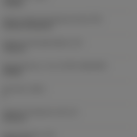
roughing
Kode for skærmonteringstype (metrisk)
(IFS)
Cylindrical fixing hole
Diameter på fastspændingshul
(D1)
7,925 mm
Skærstørrelse og – form
(CUTINT_SIZESHAPE)
CN1906
Antal skær
(CEDC)
2
Diameter på indskrevet cirkel
(IC)
19,05 mm
Kode på skærform
(SC)