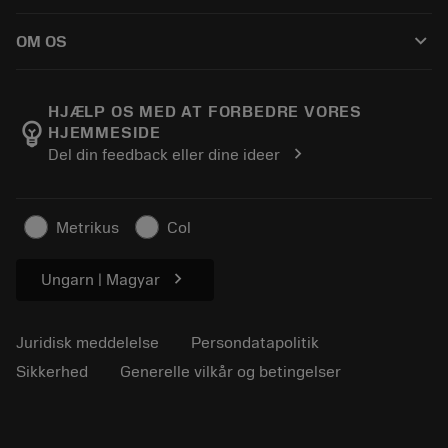
Sådan køber du
Vejledninger og vejledninger
Tailor Made
keyboard_arrow_down
OM OS
Bestil
Lommeregnere og apps
Om Sandvik Coromant
Returnering
Kataloger og håndbøger
Manufacturing Wellness
Spor din ordre
HJÆLP OS MED AT FORBEDRE VORES
emoji_objects
HJEMMESIDE
Karriere
Lav et tilbud
chevron_right
Del din feedback eller dine ideer
Bæredygtig virksomhed
Artikler
Til pressen
Metrikus
Col
chevron_right
Ungarn | Magyar
Juridisk meddelelse
Persondatapolitik
Sikkerhed
Generelle vilkår og betingelser