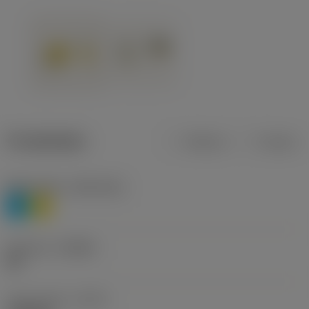
Produktdata
Metrisk
Tommer
Materiale(r)
(TMC1ISO)
P
M
Geometri
(CBMD)
HR
Type af drift
(CTPT)