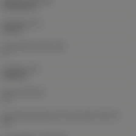
Belægning
(COATING)
CVD TiCN+TiN
Skærtykkelse
(S)
6,35 mm
Frigangsvinkel, primær
(AN)
0 °
Emnevægt
(WT)
0,0262 kg
Skærleje
(SSC_M)
19
Kode på skærlejestørrelse, britisk standard
(SSC_N)
3/4