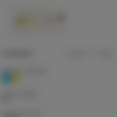
Produktdata
Metrisk
Tommer
Materiale(r)
(TMC1ISO)
P
M
Geometri
(CBMD)
HR
Type af drift
(CTPT)