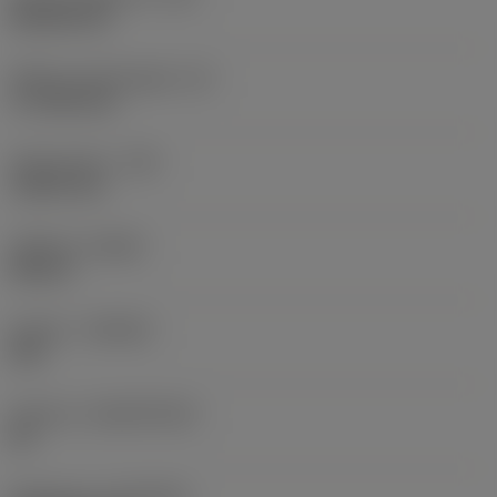
Rhombic 80
Effektiv skærlængde
(LE)
17,7439 mm
Hjørneradius
(RE)
1,5875 mm
Udførsel
(HAND)
Neutral
Kvalitet
(GRADE)
235
Substrat
(SUBSTRATE)
HC