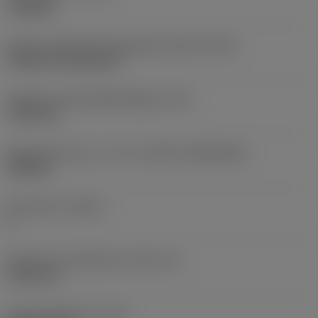
roughing
Kode for skærmonteringstype (metrisk)
(IFS)
Cylindrical fixing hole
Diameter på fastspændingshul
(D1)
7,925 mm
Skærstørrelse og – form
(CUTINT_SIZESHAPE)
CN1906
Antal skær
(CEDC)
2
Diameter på indskrevet cirkel
(IC)
19,05 mm
Kode på skærform
(SC)