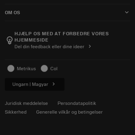
Sådan køber du
Vejledninger og vejledninger
Tailor Made
keyboard_arrow_down
OM OS
Bestil
Lommeregnere og apps
Om Sandvik Coromant
Returnering
Kataloger og håndbøger
Manufacturing Wellness
Spor din ordre
HJÆLP OS MED AT FORBEDRE VORES
emoji_objects
HJEMMESIDE
Karriere
Lav et tilbud
chevron_right
Del din feedback eller dine ideer
Bæredygtig virksomhed
Artikler
Til pressen
Metrikus
Col
chevron_right
Ungarn | Magyar
Juridisk meddelelse
Persondatapolitik
Sikkerhed
Generelle vilkår og betingelser