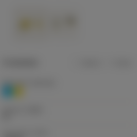
Produktdata
Metrisk
Tommer
Materiale(r)
(TMC1ISO)
P
M
Geometri
(CBMD)
HR
Type af drift
(CTPT)