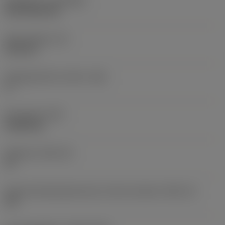
Belægning
(COATING)
CVD TiCN+TiN
Skærtykkelse
(S)
6,35 mm
Frigangsvinkel, primær
(AN)
0 °
Emnevægt
(WT)
0,0262 kg
Skærleje
(SSC_M)
19
Kode på skærlejestørrelse, britisk standard
(SSC_N)
3/4