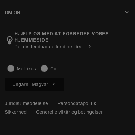
Sådan køber du
Vejledninger og vejledninger
Tailor Made
keyboard_arrow_down
OM OS
Bestil
Lommeregnere og apps
Om Sandvik Coromant
Returnering
Kataloger og håndbøger
Manufacturing Wellness
Spor din ordre
HJÆLP OS MED AT FORBEDRE VORES
emoji_objects
HJEMMESIDE
Karriere
Lav et tilbud
chevron_right
Del din feedback eller dine ideer
Bæredygtig virksomhed
Artikler
Til pressen
Metrikus
Col
chevron_right
Ungarn | Magyar
Juridisk meddelelse
Persondatapolitik
Sikkerhed
Generelle vilkår og betingelser