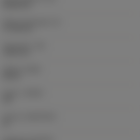
Rhombic 80
Effektiv skærlængde
(LE)
17,7439 mm
Hjørneradius
(RE)
1,5875 mm
Udførsel
(HAND)
Neutral
Kvalitet
(GRADE)
235
Substrat
(SUBSTRATE)
HC