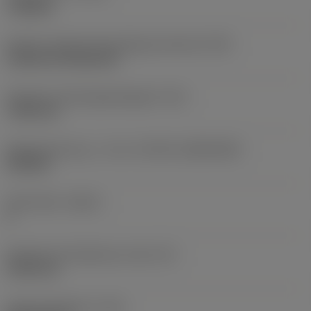
roughing
Kode for skærmonteringstype (metrisk)
(IFS)
Cylindrical fixing hole
Diameter på fastspændingshul
(D1)
7,925 mm
Skærstørrelse og – form
(CUTINT_SIZESHAPE)
CN1906
Antal skær
(CEDC)
2
Diameter på indskrevet cirkel
(IC)
19,05 mm
Kode på skærform
(SC)