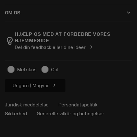
Sådan køber du
Vejledninger og vejledninger
Tailor Made
keyboard_arrow_down
OM OS
Bestil
Lommeregnere og apps
Om Sandvik Coromant
Returnering
Kataloger og håndbøger
Manufacturing Wellness
Spor din ordre
HJÆLP OS MED AT FORBEDRE VORES
emoji_objects
HJEMMESIDE
Karriere
Lav et tilbud
chevron_right
Del din feedback eller dine ideer
Bæredygtig virksomhed
Artikler
Til pressen
Metrikus
Col
chevron_right
Ungarn | Magyar
Juridisk meddelelse
Persondatapolitik
Sikkerhed
Generelle vilkår og betingelser