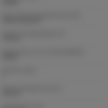
roughing
Kode for skærmonteringstype (metrisk)
(IFS)
Cylindrical fixing hole
Diameter på fastspændingshul
(D1)
7,925 mm
Skærstørrelse og – form
(CUTINT_SIZESHAPE)
CN1906
Antal skær
(CEDC)
2
Diameter på indskrevet cirkel
(IC)
19,05 mm
Kode på skærform
(SC)