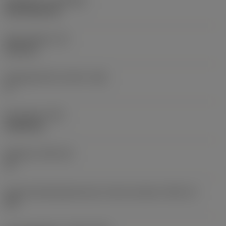
Belægning
(COATING)
CVD TiCN+TiN
Skærtykkelse
(S)
6,35 mm
Frigangsvinkel, primær
(AN)
0 °
Emnevægt
(WT)
0,0262 kg
Skærleje
(SSC_M)
19
Kode på skærlejestørrelse, britisk standard
(SSC_N)
3/4