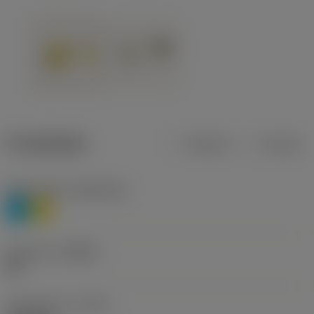
Produktdata
Metrisk
Tommer
Materiale(r)
(TMC1ISO)
P
M
Geometri
(CBMD)
HR
Type af drift
(CTPT)