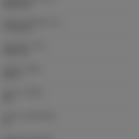
Rhombic 80
Effektiv skærlængde
(LE)
17,7439 mm
Hjørneradius
(RE)
1,5875 mm
Udførsel
(HAND)
Neutral
Kvalitet
(GRADE)
235
Substrat
(SUBSTRATE)
HC