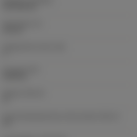
Belægning
(COATING)
CVD TiCN+TiN
Skærtykkelse
(S)
6,35 mm
Frigangsvinkel, primær
(AN)
0 °
Emnevægt
(WT)
0,0262 kg
Skærleje
(SSC_M)
19
Kode på skærlejestørrelse, britisk standard
(SSC_N)
3/4