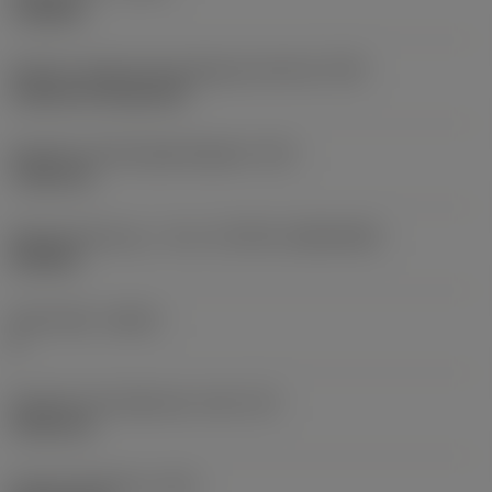
roughing
Kode for skærmonteringstype (metrisk)
(IFS)
Cylindrical fixing hole
Diameter på fastspændingshul
(D1)
7,925 mm
Skærstørrelse og – form
(CUTINT_SIZESHAPE)
CN1906
Antal skær
(CEDC)
2
Diameter på indskrevet cirkel
(IC)
19,05 mm
Kode på skærform
(SC)