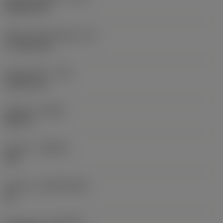
Rhombic 80
Effektiv skærlængde
(LE)
17,7439 mm
Hjørneradius
(RE)
1,5875 mm
Udførsel
(HAND)
Neutral
Kvalitet
(GRADE)
235
Substrat
(SUBSTRATE)
HC