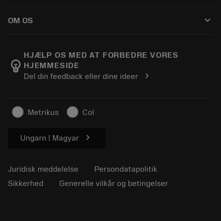
Sådan køber du
Vejledninger og vejledninger
Tailor Made
keyboard_arrow_down
OM OS
Bestil
Lommeregnere og apps
Om Sandvik Coromant
Returnering
Kataloger og håndbøger
Manufacturing Wellness
Spor din ordre
HJÆLP OS MED AT FORBEDRE VORES
emoji_objects
HJEMMESIDE
Karriere
Lav et tilbud
chevron_right
Del din feedback eller dine ideer
Bæredygtig virksomhed
Artikler
Til pressen
Metrikus
Col
chevron_right
Ungarn | Magyar
Juridisk meddelelse
Persondatapolitik
Sikkerhed
Generelle vilkår og betingelser