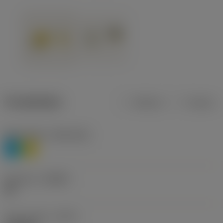
Produktdata
Metrisk
Tommer
Materiale(r)
(TMC1ISO)
P
M
Geometri
(CBMD)
HR
Type af drift
(CTPT)