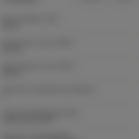
Maks. spåndybde
(CDX)
18 mm
Min. diameter for spor
(DAXIN)
220 mm
Maks. diameter for spor
(DAXX)
500 mm
Aksialt spor, underlagsretning
(AXGSUP)
2
Kode på fastspændingtype
(MTP)
clamp on top of insert
Skær type
(CUTINT_MASTER)