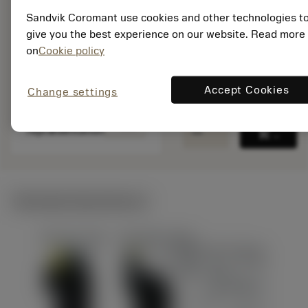
Materiale-id: 8426242
Sandvik Coromant use cookies and other technologies t
EAN:
give you the best experience on our website. Read more
7323227485546
on
Cookie policy
ANSI: 266RG-
22WH01A050M 1020
Accept Cookies
Change settings
Specifik
deployed_code
Vis 3D-model
remove
add
repræsentation
shopping_cart
Læg i 
Tekniske illustrationer