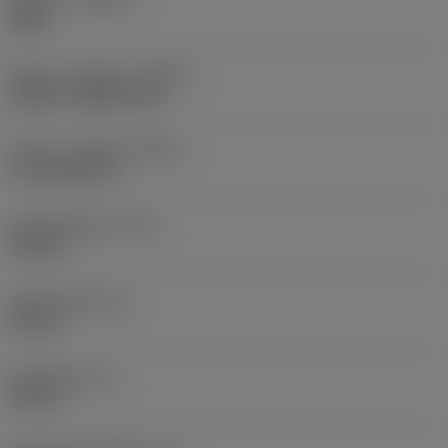
Right
Køling - indgang
(CNSC)
without coolant entry
Køling - udgang
(CXSC)
no coolant exit
Kølemiddeltryk
(CP)
150 bar
Skaftbredde
(B)
20 mm
Skafthøjde
(H)
20 mm