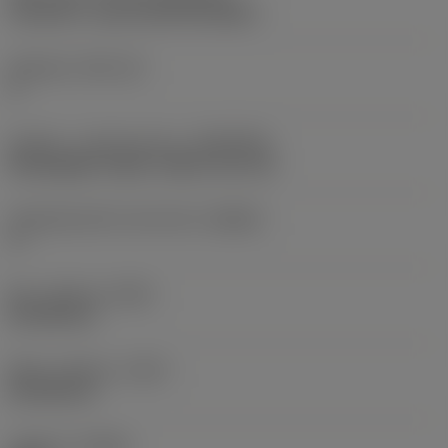
CoroCut 2 -size H (C2I-H2-0400-)
Skærleje
(SSC_M)
H
Kobling - maskinretning
(ADINTMS)
Rectangular shank -metric: 20 x 20
Værktøjsvinkel mod emnet
(BAWS)
0 °
Min. udhæng
(OHN)
40,708 mm
Maks. udhæng
(OHX)
60,708 mm
Udførsel
(HAND)