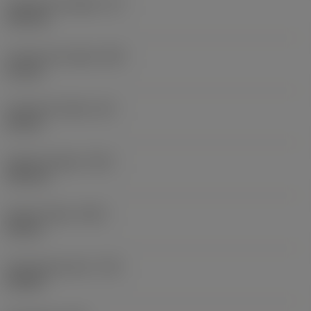
Funktionel længde
(LF)
125 mm
Funktionel bredde
(WF)
21 mm
Funktionel højde
(HF)
20 mm
Samlet længde
(OAL)
125 mm
Samlet højde
(OAH)
30 mm
Drejningsmoment
(TQ)
4,5 Nm