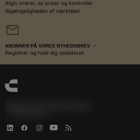
Afgiv ordrer, se priser og kontrollér
tilgængeligheden af værktøjet
mail
chevron_right
ABONNER PÅ VORES NYHEDSBREV
Registrer og hold dig opdateret.
Sandvik Coromant Denmark
phone
+4589882066