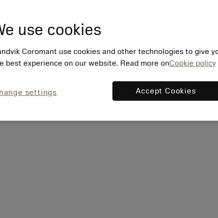
e use cookies
ndvik Coromant use cookies and other technologies to give y
e best experience on our website. Read more on
Cookie policy
Accept Cookies
hange settings