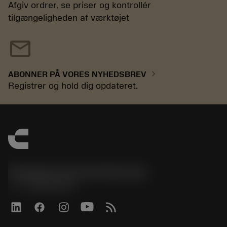
Afgiv ordrer, se priser og kontrollér
tilgængeligheden af værktøjet
mail
chevron_right
ABONNER PÅ VORES NYHEDSBREV
Registrer og hold dig opdateret.
Sandvik Coromant Denmark
phone
+4589882066