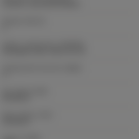
CoroCut 2 -size H (C2I-H2-0400-)
Skærleje
(SSC_M)
H
Kobling - maskinretning
(ADINTMS)
Rectangular shank -metric: 20 x 20
Værktøjsvinkel mod emnet
(BAWS)
0 °
Min. udhæng
(OHN)
40,708 mm
Maks. udhæng
(OHX)
60,708 mm
Udførsel
(HAND)