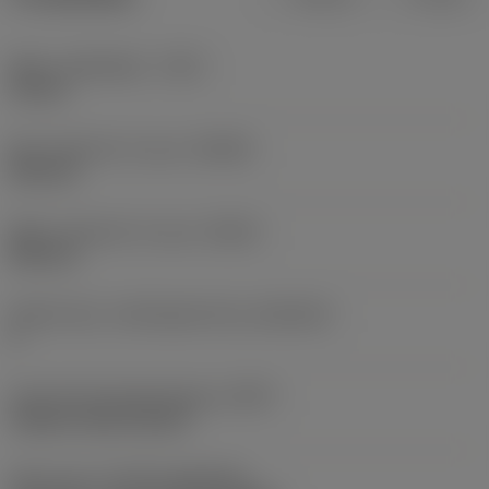
Maks. spåndybde
(CDX)
18 mm
Min. diameter for spor
(DAXIN)
220 mm
Maks. diameter for spor
(DAXX)
500 mm
Aksialt spor, underlagsretning
(AXGSUP)
2
Kode på fastspændingtype
(MTP)
clamp on top of insert
Skær type
(CUTINT_MASTER)