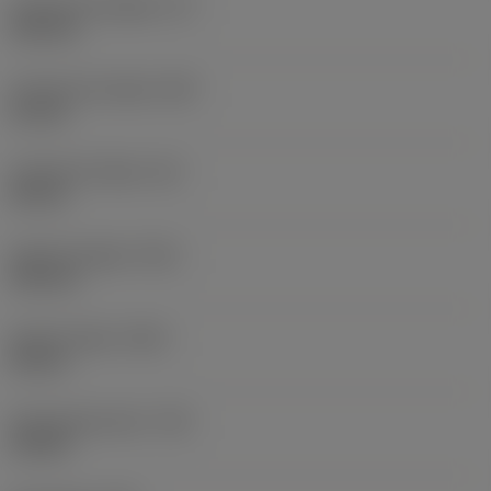
Funktionel længde
(LF)
125 mm
Funktionel bredde
(WF)
21 mm
Funktionel højde
(HF)
20 mm
Samlet længde
(OAL)
125 mm
Samlet højde
(OAH)
30 mm
Drejningsmoment
(TQ)
4,5 Nm