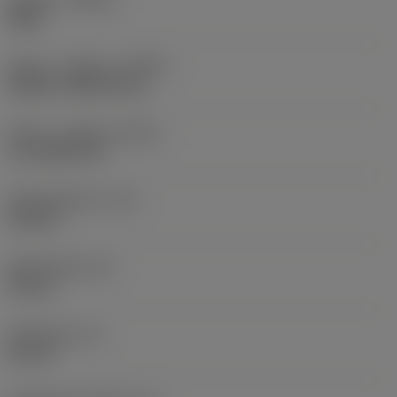
Right
Køling - indgang
(CNSC)
without coolant entry
Køling - udgang
(CXSC)
no coolant exit
Kølemiddeltryk
(CP)
150 bar
Skaftbredde
(B)
20 mm
Skafthøjde
(H)
20 mm