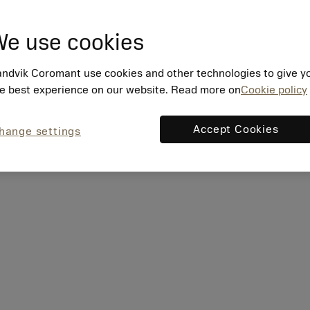
e use cookies
ndvik Coromant use cookies and other technologies to give y
e best experience on our website. Read more on
Cookie policy
Accept Cookies
hange settings