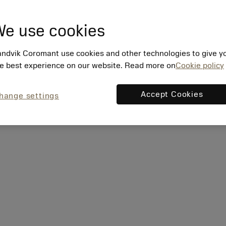
e use cookies
ndvik Coromant use cookies and other technologies to give y
e best experience on our website. Read more on
Cookie policy
Accept Cookies
hange settings