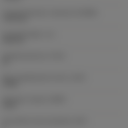
Forbindelsesdiameter, maskinside
(DCONMS)
7,9375 mm
Anvendelig længde
(LU)
44,45 mm
Opnåelig hultolerance
(TCHA)
K8
Maks. længde/diameter forhold
(ULDR)
5,5982
Spånvinkel, ortogonal
(GAMO)
13,46 °
Antal effektive skær på spånflade
(ZEFF)
2