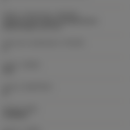
Kobling - maskinretning
(ADINTMS)
Cylindrical shank without clamping features
(without flange) -inch: 5/16
Tolerance for skaftdiameter
(TCDCON)
h7
Kvalitet
(GRADE)
H10F
Substrat
(SUBSTRATE)
HF
Skafttype
(BSG)
COROMANT