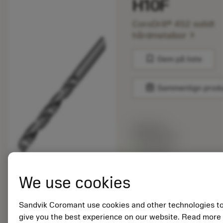
H10F
CoroDrill® 452 solidt
chevron_right
hårdmetalbor
bookmark
Gem på liste
balance
Sammenlign prod
Listepris:
595.00 DKK
På lager
We use cookies
Antal pr. pakke: 1
ISO: 452.1-0794-
Sandvik Coromant use cookies and other technologies t
044A0-CM H10F
give you the best experience on our website. Read more
Materiale-id: 6010880