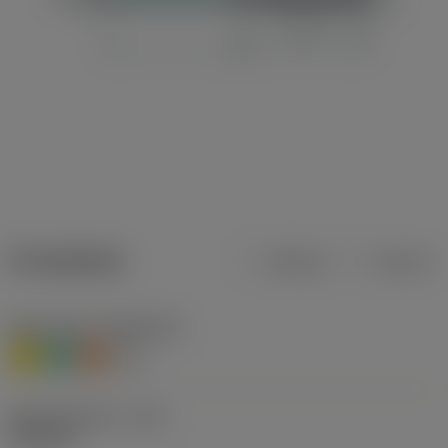
Produktdata
Metrisk
Tommer
Materiale(r)
(TMC1ISO)
M
N
S
O
Skærediameter
(DC)
7,94 mm