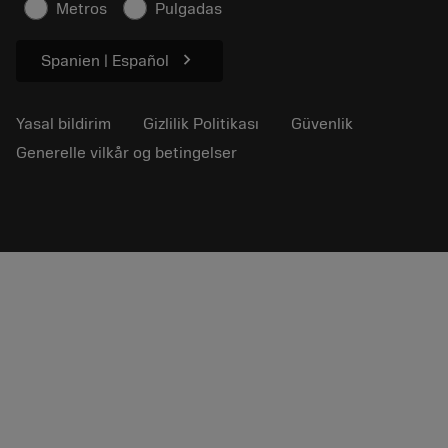
Sürdürülebilirlik
Metros
Pulgadas
chevron_right
Spanien | Español
Yasal bildirim
Gizlilik Politikası
Güvenlik
Generelle vilkår og betingelser