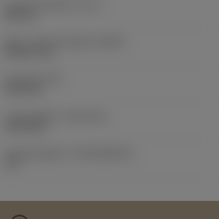
Længe på spånkanal
(LCF)
50,8 mm
Maks. rotationshastighed
(RPMX)
50.000 1/min
Emnevægt
(WT)
0,0572 kg
Lanceringsdato
(ValFrom20)
18.02.2011
Udgivelsespakke-id
(RELEASEPACK)
11.1