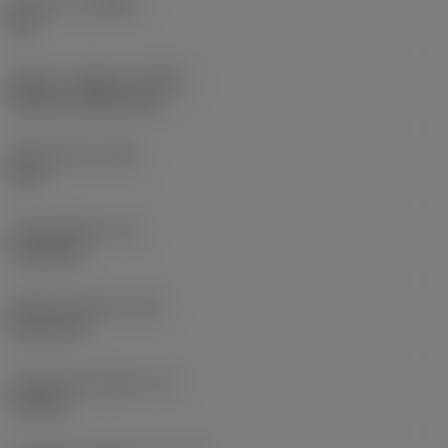
Geometri
(CBMD)
CM
Køling - indgang
(CNSC)
without coolant entry
Skærevinkel
(SIG)
135 °
Punktlængde
(PL)
1,644 mm
Samlet længde
(OAL)
101,6 mm
Funktionel længde
(LF)
100 mm