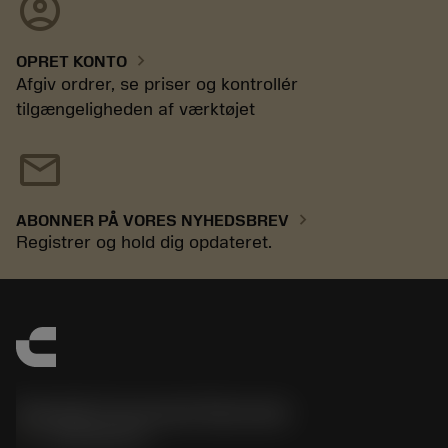
account_circle
chevron_right
OPRET KONTO
Afgiv ordrer, se priser og kontrollér
tilgængeligheden af værktøjet
mail
chevron_right
ABONNER PÅ VORES NYHEDSBREV
Registrer og hold dig opdateret.
Sandvik Coromant Denmark
phone
+4589882066