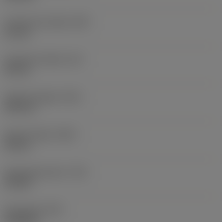
Funktionel bredde
(WF)
21 mm
Funktionel højde
(HF)
20 mm
Samlet længde
(OAL)
125 mm
Samlet højde
(OAH)
30 mm
Drejningsmoment
(TQ)
4,5 Nm
Emnevægt
(WT)
0,344 kg