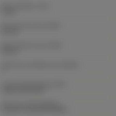
Maks. spåndybde
(CDX)
18 mm
Min. diameter for spor
(DAXIN)
220 mm
Maks. diameter for spor
(DAXX)
500 mm
Aksialt spor, underlagsretning
(AXGSUP)
2
Kode på fastspændingtype
(MTP)
clamp on top of insert
Skær type
(CUTINT_MASTER)
CoroCut 2 -size H (C2I-H2-0400-)