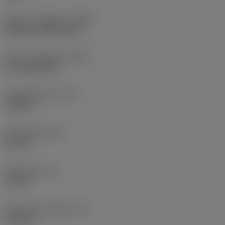
Køling - indgang
(CNSC)
without coolant entry
Køling - udgang
(CXSC)
no coolant exit
Kølemiddeltryk
(CP)
150 bar
Skaftbredde
(B)
20 mm
Skafthøjde
(H)
20 mm
Funktionel længde
(LF)
125 mm