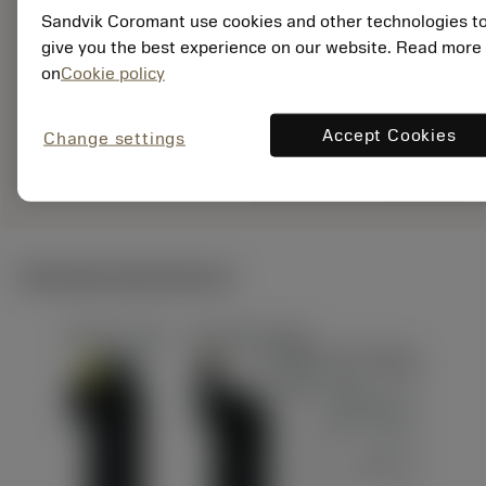
Sandvik Coromant use cookies and other technologies t
EAN:
give you the best experience on our website. Read more
7323227485546
on
Cookie policy
ANSI: 460.1-0560-
028A1-XM GC34
Accept Cookies
Change settings
Specifik
deployed_code
Vis 3D-model
remove
add
repræsentation
shopping_cart
Læg i 
Tekniske illustrationer