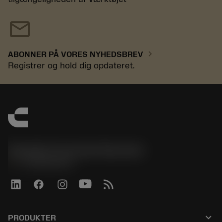
mail
chevron_right
ABONNER PÅ VORES NYHEDSBREV
Registrer og hold dig opdateret.
Sandvik Coromant Denmark
phone
+4589882066
keyboard_arrow_down
PRODUKTER