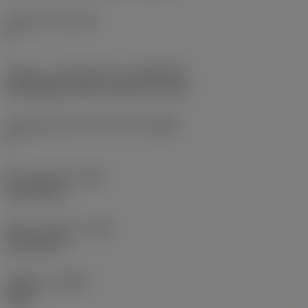
Skærleje
(SSC_M)
H
Kobling - maskinretning
(ADINTMS)
Rectangular shank -metric: 20 x 20
Værktøjsvinkel mod emnet
(BAWS)
0 °
Min. udhæng
(OHN)
40,708 mm
Maks. udhæng
(OHX)
60,708 mm
Udførsel
(HAND)
Right