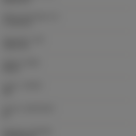
Effektiv skærlængde
(LE)
17,7439 mm
Hjørneradius
(RE)
1,5875 mm
Udførsel
(HAND)
Neutral
Kvalitet
(GRADE)
235
Substrat
(SUBSTRATE)
HC
Belægning
(COATING)