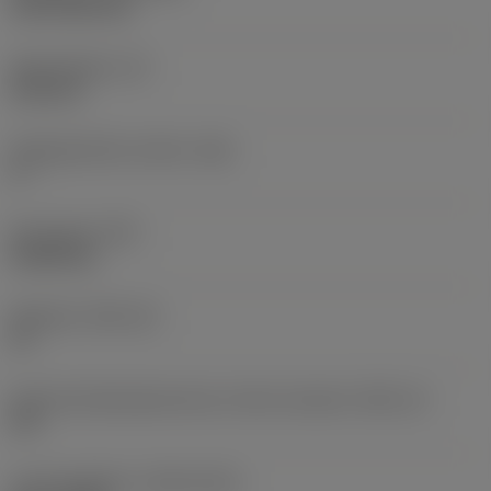
CVD TiCN+TiN
Skærtykkelse
(S)
6,35 mm
Frigangsvinkel, primær
(AN)
0 °
Emnevægt
(WT)
0,0262 kg
Skærleje
(SSC_M)
19
Kode på skærlejestørrelse, britisk standard
(SSC_N)
3/4
Lanceringsdato
(ValFrom20)