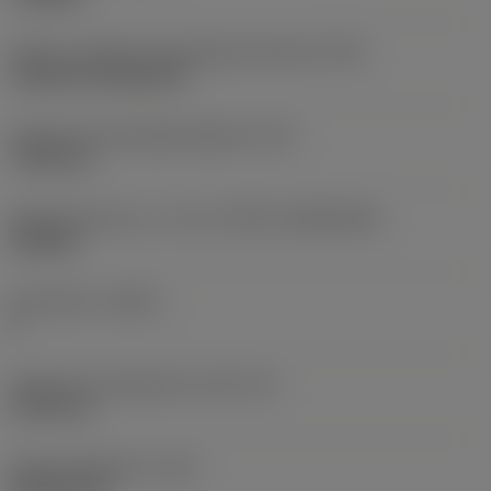
Kode for skærmonteringstype (metrisk)
(IFS)
Cylindrical fixing hole
Diameter på fastspændingshul
(D1)
7,925 mm
Skærstørrelse og – form
(CUTINT_SIZESHAPE)
CN1906
Antal skær
(CEDC)
2
Diameter på indskrevet cirkel
(IC)
19,05 mm
Kode på skærform
(SC)
Rhombic 80