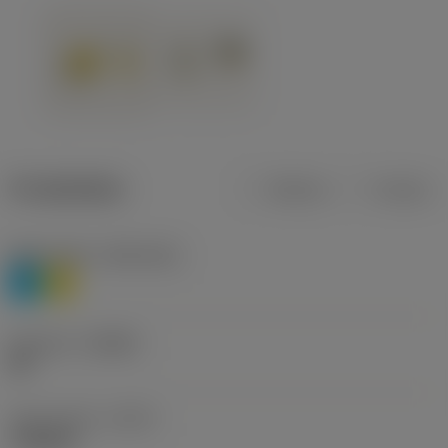
Produktdata
Metrisk
Tommer
Materiale(r)
(TMC1ISO)
P
M
Geometri
(CBMD)
HR
Type af drift
(CTPT)
roughing