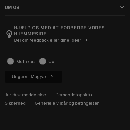
Sådan køber du
Vejledninger og vejledninger
Tailor Made
keyboard_arrow_down
OM OS
Bestil
Lommeregnere og apps
Om Sandvik Coromant
Returnering
Kataloger og håndbøger
Manufacturing Wellness
Spor din ordre
HJÆLP OS MED AT FORBEDRE VORES
emoji_objects
HJEMMESIDE
Karriere
Lav et tilbud
chevron_right
Del din feedback eller dine ideer
Bæredygtig virksomhed
Artikler
Til pressen
Metrikus
Col
chevron_right
Ungarn | Magyar
Juridisk meddelelse
Persondatapolitik
Sikkerhed
Generelle vilkår og betingelser