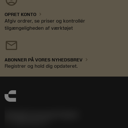
chevron_right
OPRET KONTO
Afgiv ordrer, se priser og kontrollér
tilgængeligheden af værktøjet
mail
chevron_right
ABONNER PÅ VORES NYHEDSBREV
Registrer og hold dig opdateret.
Sandvik Coromant Finland
phone
+358942451675