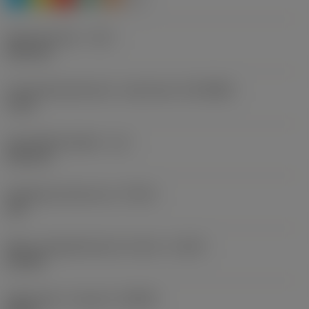
Skærediameter
(DC)
0,96 mm
Forbindelsesdiameter, maskinside
(DCONMS)
3 mm
Anvendelig længde
(LU)
5,06 mm
Opnåelig hultolerance
(TCHA)
JS7
Maks. længde/diameter forhold
(ULDR)
5,2708
Spånvinkel, ortogonal
(GAMO)