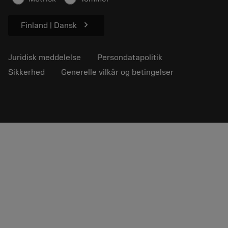
chevron_right
Finland | Dansk
Juridisk meddelelse
Persondatapolitik
Sikkerhed
Generelle vilkår og betingelser