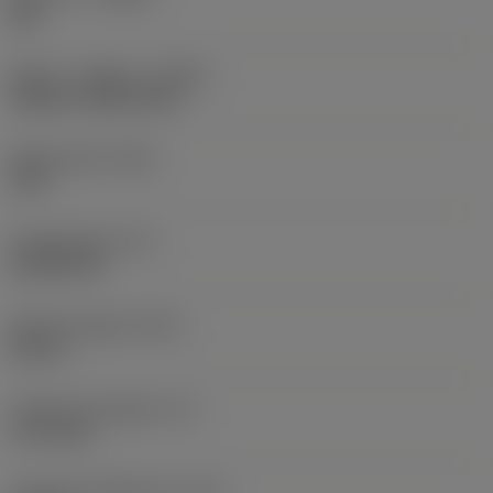
XM
Køling - indgang
(CNSC)
without coolant entry
Skærevinkel
(SIG)
130 °
Punktlængde
(PL)
0,2238 mm
Samlet længde
(OAL)
38 mm
Funktionel længde
(LF)
37,78 mm
Længe på spånkanal
(LCF)