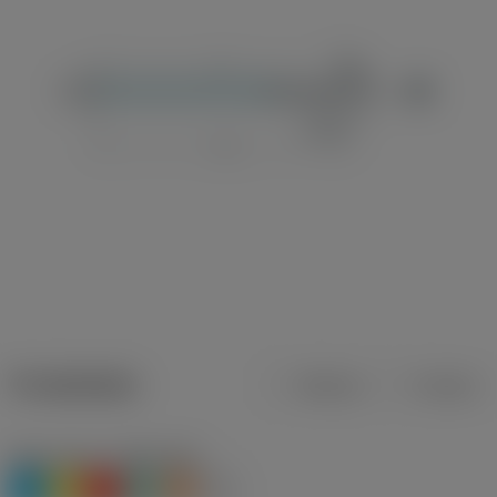
Produktdata
Metrisk
Tommer
Materiale(r)
(TMC1ISO)
P
M
K
N
S
O