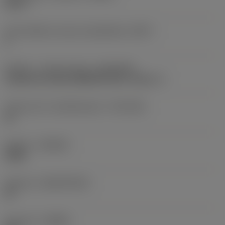
24,07 °
Antal effektive skær på spånflade
(ZEFF)
2
Kobling - maskinretning
(ADINTMS)
Cylindrical shank (DIN6535-HA) -metric: 3
Tolerance for skaftdiameter
(TCDCON)
h6
Kvalitet
(GRADE)
X0BU
Substrat
(SUBSTRATE)
HF
Geometri
(CBMD)