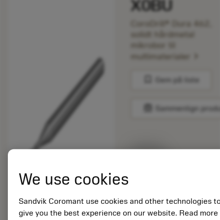
X0BU
CoroDrill® Dura 462,
solidt hårdmetal
mikrobor til
chevron_right
multimaterialer
bookmark
Gem på liste
balance
Sammenlign prod
Listepris:
42.20 EUR
Lavet på
We use cookies
bestilling
Sandvik Coromant use cookies and other technologies t
give you the best experience on our website. Read more
Antal pr. pakke: 1