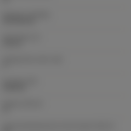
Belægning
(COATING)
CVD TiCN+TiN
Skærtykkelse
(S)
6,35 mm
Frigangsvinkel, primær
(AN)
0 °
Emnevægt
(WT)
0,0262 kg
Skærleje
(SSC_M)
19
Kode på skærlejestørrelse, britisk standard
(SSC_N)