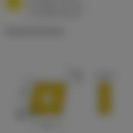
M
f
0.8 mm/r (0.5 - 1.1)
n
h
0.8 mm/r (0.5 - 1.1)
ex
v
65 m/min (90 - 50)
c
Tekniske illustrationer