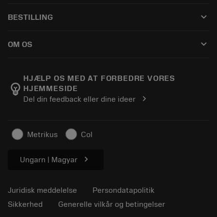
Kundeservice
Genbrug
keyboard_arrow_down
BESTILLING
Distributører og specialister
Genopslibning
Sådan køber du
Vejledninger og vejledninger
Tailor Made
keyboard_arrow_down
OM OS
Bestil
Lommeregnere og apps
Om Sandvik Coromant
Returnering
Kataloger og håndbøger
Manufacturing Wellness
Spor din ordre
HJÆLP OS MED AT FORBEDRE VORES
emoji_objects
HJEMMESIDE
Karriere
Lav et tilbud
chevron_right
Del din feedback eller dine ideer
Bæredygtig virksomhed
Artikler
Til pressen
Metrikus
Col
chevron_right
Ungarn | Magyar
Juridisk meddelelse
Persondatapolitik
Sikkerhed
Generelle vilkår og betingelser