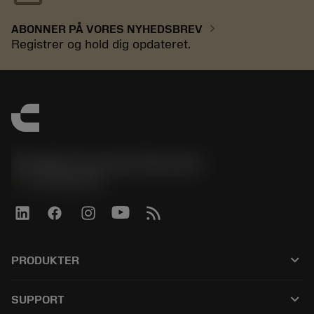
chevron_right
ABONNER PÅ VORES NYHEDSBREV
Registrer og hold dig opdateret.
Sandvik Coromant Denmark
phone
+4589882066
keyboard_arrow_down
PRODUKTER
Alle værktøjer
keyboard_arrow_down
SUPPORT
Al software