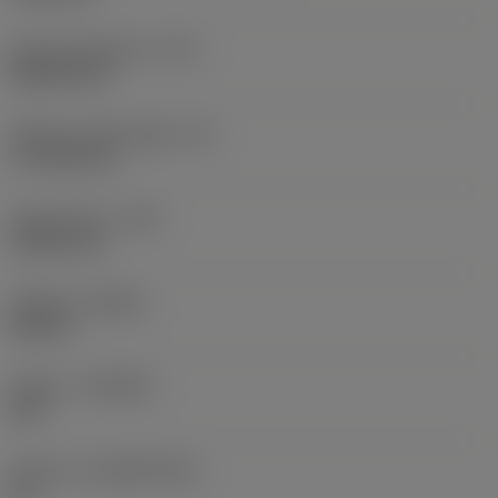
Kode på skærform
(SC)
Rhombic 80
Effektiv skærlængde
(LE)
17,7439 mm
Hjørneradius
(RE)
1,5875 mm
Udførsel
(HAND)
Neutral
Kvalitet
(GRADE)
235
Substrat
(SUBSTRATE)
HC