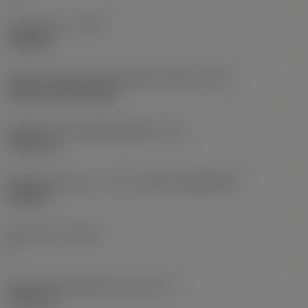
Type af drift
(CTPT)
roughing
Kode for skærmonteringstype (metrisk)
(IFS)
Cylindrical fixing hole
Diameter på fastspændingshul
(D1)
7,925 mm
Skærstørrelse og – form
(CUTINT_SIZESHAPE)
CN1906
Antal skær
(CEDC)
2
Diameter på indskrevet cirkel
(IC)
19,05 mm