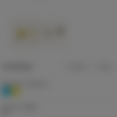
Produktdata
Metrisk
Tommer
Materiale(r)
(TMC1ISO)
P
M
Geometri
(CBMD)
HR